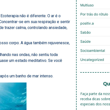
Multiuso
Por trás do rótulo
Ecoterapia não é diferente. O ar é o
Concentrar-se em sua respiração e sentir
positiv.a
e trazer calma, controlando ansiedade,
Sabão
Saúde
nosso corpo. A água também rejuvenesce,
Socioambiental
lhando nas ondas, não sentiu toda
Uncategorized
 Quase um estado meditativo. Se você
m após um banho de mar intenso.
Qu
Faça parte da no
receba dicas sobr
especiais dos nos