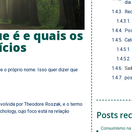
dia
Red
ue é e quais os
Pos
Cat
ícios
Sai
e o próprio nome. Isso quer dizer que
pos
volvida por
Theodore Roszak, e o termo
chology, cujo foco está na relação
Posts re
Consumismo na 