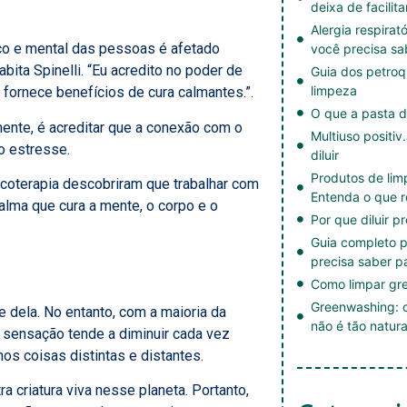
deixa de facilita
Alergia respirat
ico e mental das pessoas é afetado
você precisa sa
bita Spinelli. “Eu acredito no poder de
Guia dos petroq
limpeza
 fornece benefícios de cura calmantes.”.
O que a pasta d
mente, é acreditar que a conexão com o
Multiuso positiv
 o estresse.
diluir
Produtos de li
coterapia descobriram que trabalhar com
Entenda o que r
lma que cura a mente, o corpo e o
Por que diluir p
Guia completo p
precisa saber p
Como limpar gre
Greenwashing: c
 dela. No entanto, com a maioria da
não é tão natura
sensação tende a diminuir cada vez
s coisas distintas e distantes.
criatura viva nesse planeta. Portanto,