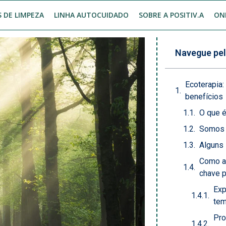
 DE LIMPEZA
LINHA AUTOCUIDADO
SOBRE A POSITIV.A
ON
Navegue pel
Ecoterapia:
benefícios
O que é
Somos 
Alguns
Como a
chave p
Exp
te
Pro