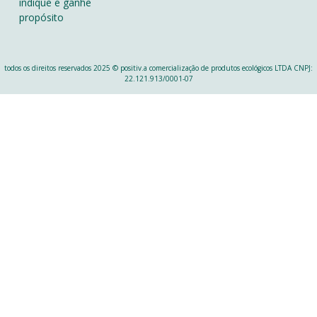
indique e ganhe
propósito
todos os direitos reservados 2025 © positiv.a comercialização de produtos ecológicos LTDA CNPJ:
22.121.913/0001-07