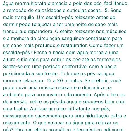
água morna hidrata e amacia a pele dos pés, facilitando
a remoção de calosidades e cutículas secas. 5. Sono
mais tranquilo: Um escalda-pés relaxante antes de
dormir pode te ajudar a ter uma noite de sono mais
tranquila e reparadora. O efeito relaxante nos músculos
e a melhora da circulação sanguínea contribuem para
um sono mais profundo e restaurador. Como fazer um
escalda-pés? Encha a bacia com água morna a uma
altura suficiente para cobrir os pés até os tornozelos.
Sente-se em uma posição confortável com a bacia
posicionada à sua frente. Coloque os pés na água
morna e relaxe por 15 a 20 minutos. Se preferir, você
pode ouvir uma música relaxante e diminuir a luz
ambiente para promover o relaxamento. Após o tempo
de imersão, retire os pés da água e seque-os bem com
uma toalha. Aplique um óleo hidratante nos pés,
massageando suavemente para uma hidratação extra e
relaxamento. O que colocar na água para relaxar os
pés? Para um efeito aromático e terapêutico adicional,