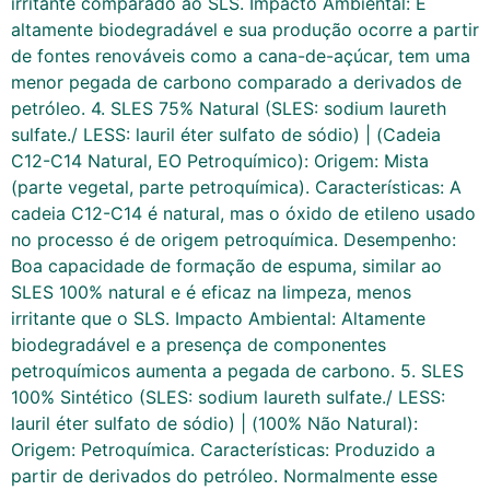
irritante comparado ao SLS. Impacto Ambiental: É
altamente biodegradável e sua produção ocorre a partir
de fontes renováveis como a cana-de-açúcar, tem uma
menor pegada de carbono comparado a derivados de
petróleo. 4. SLES 75% Natural (SLES: sodium laureth
sulfate./ LESS: lauril éter sulfato de sódio) | (Cadeia
C12-C14 Natural, EO Petroquímico): Origem: Mista
(parte vegetal, parte petroquímica). Características: A
cadeia C12-C14 é natural, mas o óxido de etileno usado
no processo é de origem petroquímica. Desempenho:
Boa capacidade de formação de espuma, similar ao
SLES 100% natural e é eficaz na limpeza, menos
irritante que o SLS. Impacto Ambiental: Altamente
biodegradável e a presença de componentes
petroquímicos aumenta a pegada de carbono. 5. SLES
100% Sintético (SLES: sodium laureth sulfate./ LESS:
lauril éter sulfato de sódio) | (100% Não Natural):
Origem: Petroquímica. Características: Produzido a
partir de derivados do petróleo. Normalmente esse