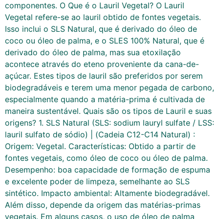
componentes. O Que é o Lauril Vegetal? O Lauril
Vegetal refere-se ao lauril obtido de fontes vegetais.
Isso inclui o SLS Natural, que é derivado do óleo de
coco ou óleo de palma, e o SLES 100% Natural, que é
derivado do óleo de palma, mas sua etoxilação
acontece através do eteno proveniente da cana-de-
açúcar. Estes tipos de lauril são preferidos por serem
biodegradáveis e terem uma menor pegada de carbono,
especialmente quando a matéria-prima é cultivada de
maneira sustentável. Quais são os tipos de Lauril e suas
origens? 1. SLS Natural (SLS: sodium lauryl sulfate / LSS:
lauril sulfato de sódio) | (Cadeia C12-C14 Natural) :
Origem: Vegetal. Características: Obtido a partir de
fontes vegetais, como óleo de coco ou óleo de palma.
Desempenho: boa capacidade de formação de espuma
e excelente poder de limpeza, semelhante ao SLS
sintético. Impacto ambiental: Altamente biodegradável.
Além disso, depende da origem das matérias-primas
vegetais. Em alguns casos, o uso de óleo de palma