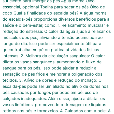
suficiente para imergir os pés Água morna Óleo
essencial, opcional Toalha para secar os pés Óleo de
coco Qual a finalidade do escalda pés? A água morna
do escalda-pés proporciona diversos benefícios para a
saúde e o bem-estar, como: 1. Relaxamento muscular e
redução do estresse: O calor da água ajuda a relaxar os
músculos dos pés, aliviando a tensão acumulada ao
longo do dia. Isso pode ser especialmente útil para
quem trabalha em pé ou pratica atividades físicas
intensas. 2. Melhora da circulação sanguínea: O calor
dilata os vasos sanguíneos, aumentando o fluxo de
sangue para os pés. Isso pode ajudar a reduzir a
sensação de pés frios e melhorar a oxigenação dos
tecidos. 3. Alívio de dores e redução do inchaço: O
escalda-pés pode ser um aliado no alívio de dores nos
pés causadas por longos períodos em pé, uso de
calçados inadequados. Além disso, ajuda a dilatar os
vasos linfáticos, promovendo a drenagem de líquidos
retidos nos pés e tornozelos. 4. Cuidados com a pele: A