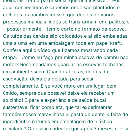
melhores, fora a parte social que fica invisível. Por
aqui, conhecemos e sabemos onde são plantados e
colhidos os bambus mossô, que depois de vários
processos manuais lindos se transformam em palitos, e
– posteriormente – tem o corte no formato da escova.
Os tufos das cerdas são colocados e aí são embaladas
uma a uma em uma embalagem toda em papel kraft.
Confere aqui o vídeo que fizemos mostrando cada
etapa. Como eu faço pra minha escova de bambu não
mofar? Recomendamos guardar as escovas fechadas
em ambiente seco. Quando abertas, depois da
escovação, deixa ela deitada para secar
completamente. E se você mora em um lugar bem
úmido, sempre que possível deixe ela receber um
solzinho! E para a experiência de saúde bucal
sustentável ficar completa, que tal experimentar
também nossa maravilhosa > pasta de dente < feita de
ingredientes naturais em embalagem de plástico
reciclado? O descarte ideal segue após 3 meses, e – se