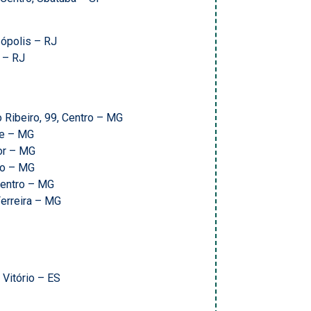
sópolis – RJ
 – RJ
Ribeiro, 99, Centro – MG
re – MG
or – MG
no – MG
Centro – MG
erreira – MG
Vitório – ES