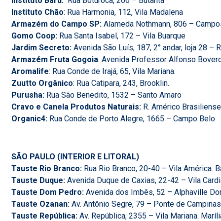
Instituto Baru:
Rua Boturoca, 206 – Butantã
Instituto Chão
: Rua Harmonia, 112, Vila Madalena
Armazém do Campo SP:
Alameda Nothmann, 806 – Campo
Gomo Coop:
Rua Santa Isabel, 172 – Vila Buarque
Jardim Secreto:
Avenida São Luís, 187, 2° andar, loja 28 – 
Armazém Fruta Gogoia
: Avenida Professor Alfonso Bovero
Aromalife
: Rua Conde de Irajá, 65, Vila Mariana.
Zuutto Orgânico
: Rua Catipara, 243, Brooklin.
Purusha:
Rua São Benedito, 1532 – Santo Amaro
Cravo e Canela Produtos Naturais:
R. Américo Brasiliens
Organic4:
Rua Conde de Porto Alegre, 1665 – Campo Belo
SÃO PAULO (INTERIOR E LITORAL)
Tauste Rio Branco:
Rua Rio Branco, 20-40 – Vila América. B
Tauste Duque:
Avenida Duque de Caxias, 22-42 – Vila Cardi
Tauste Dom Pedro:
Avenida dos Imbês, 52 – Alphaville D
Tauste Ozanan:
Av. Antônio Segre, 79 – Ponte de Campinas.
Tauste República:
Av. República, 2355 – Vila Mariana. Maríli