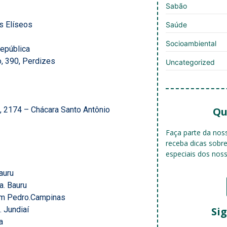
Sabão
s Elíseos
Saúde
Socioambiental
República
, 390, Perdizes
Uncategorized
e, 2174 – Chácara Santo Antônio
Qu
Faça parte da no
receba dicas sobr
especiais dos nos
auru
a. Bauru
om Pedro.Campinas
Sig
 Jundiaí
a