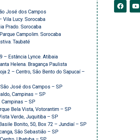
 São José dos Campos
– Vila Lucy. Sorocaba
nia Prado. Sorocaba
 Parque Campolim. Sorocaba
tiva. Taubaté
39 – Estância Lynce. Atibaia
anta Helena. Bragança Paulista
oja 2 – Centro, São Bento do Sapucaí –
a, São José dos Campos – SP
raldo, Campinas – SP
a, Campinas – SP
rque Bela Vista, Votorantim – SP
ista Verde, Juquitiba – SP
Basile Bonito, 50, Box 72 – Jundiaí – SP
ucanga, São Sebastião – SP
Centro, Ubatuba – SP