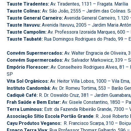
Tauste Tiradentes:
Av. Tiradentes, 1131 – Fragata. Marília
Tauste Colinas:
Av. São João, 2555 – Jardim das Colinas.
Tauste General Carneiro:
Avenida General Carneiro, 1.120 
Tauste Itavuvu:
Avenida Itavuvu, 2005 – Jardim Maria Antô
Tauste Campolim:
Av. Professora Izoraida Marques, 600 –
Tauste Taubaté:
Rua Domingos Rodrigues do Prado, 99 – Es
Convém Supermercados:
Av. Walter Engracia de Oliveira, 
Convém Supermercados:
Av. Salvador Markowicz, 339 – S
Empório Florescer:
Av. Conselheiro Rodrigues Alves, 81 – l
SP
Vita Sol Orgânicos:
Av. Heitor Villa Lobos, 1000 – Vila Em
Instituto Candombá:
Av. Dr. Romeu Tortima, 553 – Barão Ge
Cadiquê Café:
R. Dr. Oswaldo Cruz, 381 – Jardim Guanabar
Frah Saúde e Bem Estar:
Av. Gisele Constantino, 1850 – Pa
Terra Luminous:
Estr. da Fazenda Ribeirão Grande, 7300 – V
Associação Sítio Escola Portão Grande
: R. José Roberto 
Cayu Produtos Veganos:
R. Francisco Scarpa, 310 – Boiç
Espaço Terra Viva:
Rua Professor Thomaz Galhardo, 596 – 