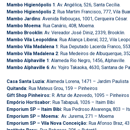
Mambo Higienópolis 1
: Av. Angélica, 526, Santa Cecília.
Mambo Higienópolis 2
: Rua Martim Francisco, 777, Vila Bua
Mambo Jardins
: Avenida Rebouças, 1001, Cerqueira César.
Mambo Moema
: Rua Canário, 408, Moema.
Mambo Brooklin
: Av. Vereador José Diniz, 2339, Brooklin.
Mambo Vila Leopoldina
: Rua Aliança Liberal, 322, Vila Leop
Mambo Vila Madalena 1
: Rua Deputado Lacerda Franco, 553
Mambo Vila Madalena 2
: Rua Medeiros de Albuquerque, 352
Mambo Alphaville 1
: Alameda Rio Negro, 1456, Alphaville.
Mambo Alphaville 6
: Av. Yojiro Takaoka, 4630, Santana de Pa
Casa Santa Luzia:
Alameda Lorena, 1471 – Jardim Paulista
Quitanda:
Rua Mateus Grou, 159 – Pinheiros
Gift Shop Pinheiros:
R. Artur de Azevedo, 1095 – Pinheiros
Empório Hortisabor:
Rua Tabapuã, 1026 – Itaim Bibi
Emporium SP – Itaim Bibi:
Rua Pedroso Alvarenga, 803 – It
Emporium SP – Moema:
Av. Jurema, 271 – Moema
Emporium SP – Vila Nova Conceição:
Rua Afonso Braz, 43