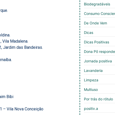
Biodegradáveis
rque.
Consumo Conscie
De Onde Vem
Dicas
oldina.
, Vila Madalena.
Dicas Positivas
, Jardim das Bandeiras.
Dona Pô respond
rnaíba.
Jornada positiva
Lavanderia
Limpeza
Multiuso
aim Bibi
Por trás do rótulo
positiv.a
1 – Vila Nova Conceição