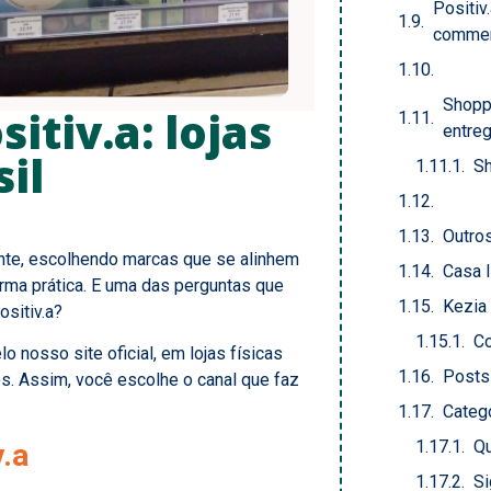
Positiv
commer
Shopp
itiv.a: lojas
entreg
sil
S
Outro
te, escolhendo marcas que se alinhem
Casa 
rma prática. E uma das perguntas que
Kezia 
ositiv.a?
Co
o nosso site oficial, em lojas físicas
Posts
s. Assim, você escolhe o canal que faz
Catego
Qu
v.a
Si