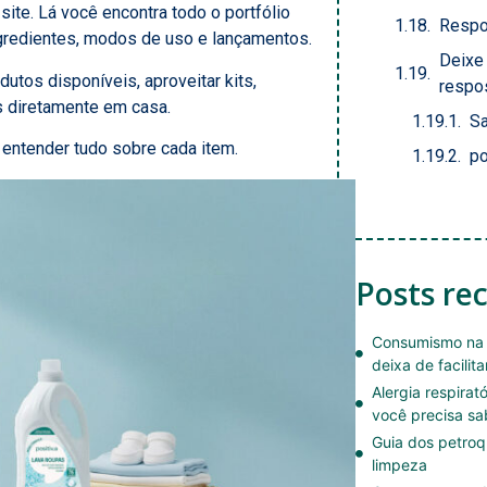
ite. Lá você encontra todo o portfólio
Respo
ngredientes, modos de uso e lançamentos.
Deixe
utos disponíveis, aproveitar kits,
respo
s diretamente em casa.
Sa
 entender tudo sobre cada item.
po
Posts re
Consumismo na 
deixa de facilita
Alergia respirat
você precisa sa
Guia dos petroq
limpeza