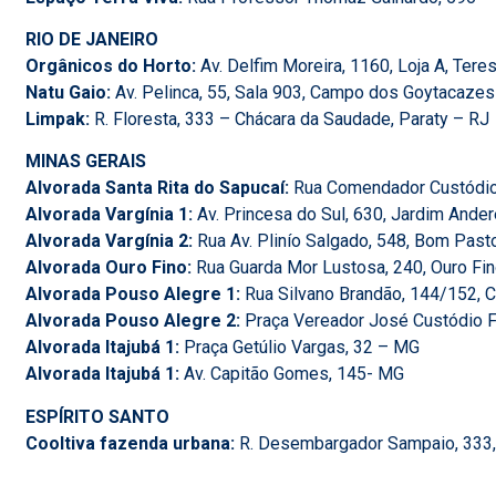
RIO DE JANEIRO
Orgânicos do Horto:
Av. Delfim Moreira, 1160, Loja A, Tere
Natu Gaio:
Av. Pelinca, 55, Sala 903, Campo dos Goytacazes
Limpak:
R.
Floresta, 333 – Chácara da Saudade, Paraty – RJ
MINAS GERAIS
Alvorada Santa Rita do Sapucaí:
Rua Comendador Custódio 
Alvorada Vargínia 1:
Av. Princesa do Sul, 630, Jardim Ande
Alvorada Vargínia 2:
Rua Av. Plinío Salgado, 548, Bom Past
Alvorada Ouro Fino:
Rua Guarda Mor Lustosa, 240, Ouro Fi
Alvorada Pouso Alegre 1:
Rua Silvano Brandão, 144/152, 
Alvorada Pouso Alegre 2:
Praça Vereador José Custódio F
Alvorada Itajubá 1:
Praça Getúlio Vargas, 32 – MG
Alvorada Itajubá 1:
Av. Capitão Gomes, 145- MG
ESPÍRITO SANTO
Cooltiva fazenda urbana:
R. Desembargador Sampaio, 333, 