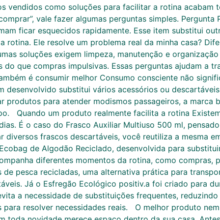
tos vendidos como soluções para facilitar a rotina acaba
comprar”, vale fazer algumas perguntas simples. Pergunta 
mam ficar esquecidos rapidamente. Esse item substitui ou
a rotina. Ele resolve um problema real da minha casa? Dife
mas soluções exigem limpeza, manutenção e organização e
 do que compras impulsivas. Essas perguntas ajudam a t
mbém é consumir melhor Consumo consciente não signific
 desenvolvido substitui vários acessórios ou descartáveis
riar produtos para atender modismos passageiros, a marca 
mpo. Quando um produto realmente facilita a rotina Exis
ias. É o caso do Frasco Auxiliar Multiuso 500 ml, pensado 
r diversos frascos descartáveis, você reutiliza a mesma 
Ecobag de Algodão Reciclado, desenvolvida para substituir
l e acompanha diferentes momentos da rotina, como compras, 
 de pesca recicladas, uma alternativa prática para transpor
is. Já o Esfregão Ecológico positiv.a foi criado para dur
 evita a necessidade de substituições frequentes, reduzind
as para resolver necessidades reais. O melhor produto nem
m toda novidade merece espaço dentro da sua casa. Antes 