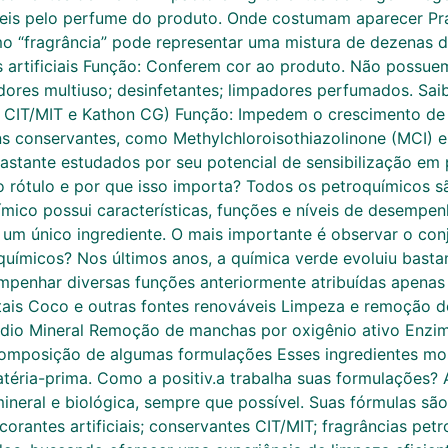
áveis pelo perfume do produto. Onde costumam aparecer Pr
mo “fragrância” pode representar uma mistura de dezenas d
artificiais Função: Conferem cor ao produto. Não possuem 
res multiuso; desinfetantes; limpadores perfumados. Saiba
 CIT/MIT e Kathon CG) Função: Impedem o crescimento de 
s conservantes, como Methylchloroisothiazolinone (MCI) e 
tante estudados por seu potencial de sensibilização em 
o rótulo e por que isso importa? Todos os petroquímicos
mico possui características, funções e níveis de desempenh
 um único ingrediente. O mais importante é observar o co
oquímicos? Nos últimos anos, a química verde evoluiu basta
mpenhar diversas funções anteriormente atribuídas apenas 
ais Coco e outras fontes renováveis Limpeza e remoção de
ódio Mineral Remoção de manchas por oxigênio ativo Enzim
composição de algumas formulações Esses ingredientes mos
éria-prima. Como a positiv.a trabalha suas formulações? 
mineral e biológica, sempre que possível. Suas fórmulas s
l; corantes artificiais; conservantes CIT/MIT; fragrâncias p