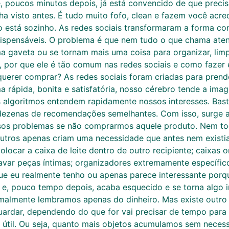
 e, poucos minutos depois, já está convencido de que prec
a visto antes. É tudo muito fofo, clean e fazem você acre
o está sozinho. As redes sociais transformaram a forma 
ispensáveis. O problema é que nem tudo o que chama aten
gaveta ou se tornam mais uma coisa para organizar, limpar
 por que ele é tão comum nas redes sociais e como fazer 
 querer comprar? As redes sociais foram criadas para pre
rápida, bonita e satisfatória, nosso cérebro tende a ima
s algoritmos entendem rapidamente nossos interesses. Bast
 dezenas de recomendações semelhantes. Com isso, surge 
os problemas se não comprarmos aquele produto. Nem toda
, outros apenas criam uma necessidade que antes nem existi
colocar a caixa de leite dentro de outro recipiente; caixas
avar peças íntimas; organizadores extremamente específic
ue eu realmente tenho ou apenas parece interessante por
 e, pouco tempo depois, acaba esquecido e se torna algo in
lmente lembramos apenas do dinheiro. Mas existe outro 
ardar, dependendo do que for vai precisar de tempo para
 útil. Ou seja, quanto mais objetos acumulamos sem necess