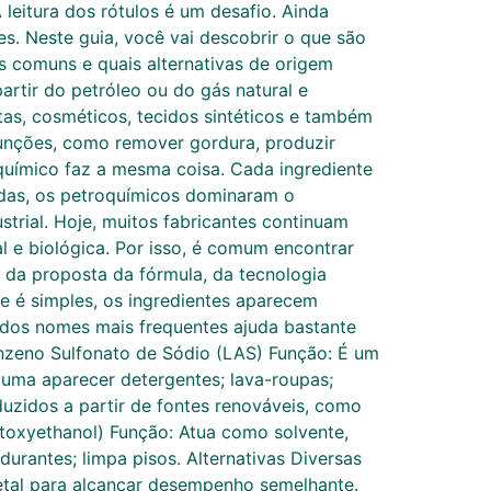
eitura dos rótulos é um desafio. Ainda
s. Neste guia, você vai descobrir o que são
s comuns e quais alternativas de origem
rtir do petróleo ou do gás natural e
ntas, cosméticos, tecidos sintéticos e também
funções, como remover gordura, produzir
oquímico faz a mesma coisa. Cada ingrediente
adas, os petroquímicos dominaram o
trial. Hoje, muitos fabricantes continuam
l e biológica. Por isso, é comum encontrar
 da proposta da fórmula, da tecnologia
e é simples, os ingredientes aparecem
 dos nomes mais frequentes ajuda bastante
benzeno Sulfonato de Sódio (LAS) Função: É um
uma aparecer detergentes; lava-roupas;
duzidos a partir de fontes renováveis, como
toxyethanol) Função: Atua como solvente,
urantes; limpa pisos. Alternativas Diversas
getal para alcançar desempenho semelhante.