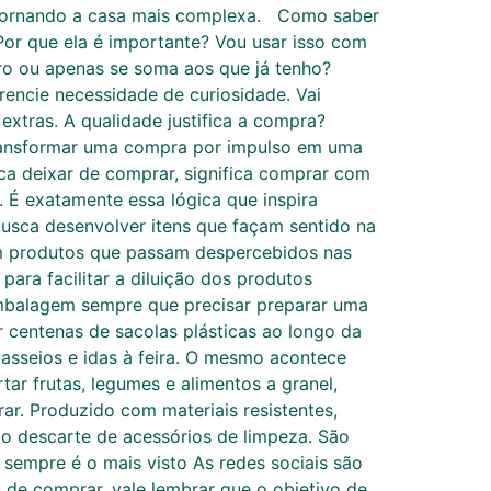
m tornando a casa mais complexa. Como saber
Por que ela é importante? Vou usar isso com
tro ou apenas se soma aos que já tenho?
rencie necessidade de curiosidade. Vai
xtras. A qualidade justifica a compra?
ransformar uma compra por impulso em uma
a deixar de comprar, significa comprar com
. É exatamente essa lógica que inspira
busca desenvolver itens que façam sentido na
tem produtos que passam despercebidos nas
para facilitar a diluição dos produtos
embalagem sempre que precisar preparar uma
 centenas de sacolas plásticas ao longo da
passeios e idas à feira. O mesmo acontece
tar frutas, legumes e alimentos a granel,
ar. Produzido com materiais resistentes,
o o descarte de acessórios de limpeza. São
 sempre é o mais visto As redes sociais são
de comprar, vale lembrar que o objetivo de