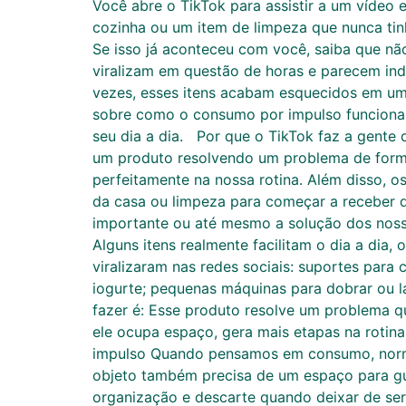
Você abre o TikTok para assistir a um vídeo
cozinha ou um item de limpeza que nunca tinh
Se isso já aconteceu com você, saiba que nã
viralizam em questão de horas e parecem ind
vezes, esses itens acabam esquecidos em uma 
sobre como o consumo por impulso funciona,
seu dia a dia. Por que o TikTok faz a gente
um produto resolvendo um problema de forma 
perfeitamente na nossa rotina. Além disso, o
da casa ou limpeza para começar a receber
importante ou até mesmo a solução dos noss
Alguns itens realmente facilitam o dia a dia
viralizaram nas redes sociais: suportes para 
iogurte; pequenas máquinas para dobrar ou l
fazer é: Esse produto resolve um problema q
ele ocupa espaço, gera mais etapas na rotina
impulso Quando pensamos em consumo, norma
objeto também precisa de um espaço para gu
organização e descarte quando deixar de ser