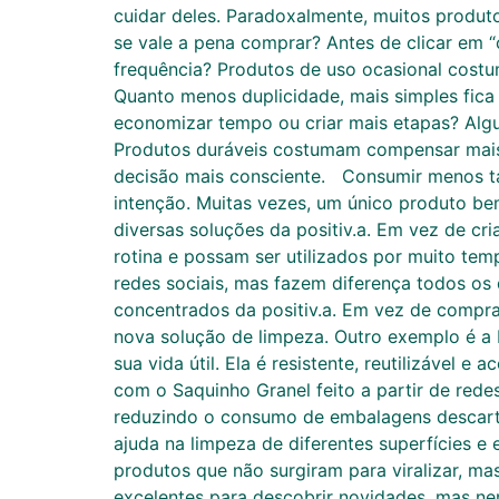
cuidar deles. Paradoxalmente, muitos produ
se vale a pena comprar? Antes de clicar em “
frequência? Produtos de uso ocasional costu
Quanto menos duplicidade, mais simples fica 
economizar tempo ou criar mais etapas? Algu
Produtos duráveis costumam compensar mais
decisão mais consciente. Consumir menos ta
intenção. Muitas vezes, um único produto bem
diversas soluções da positiv.a. Em vez de c
rotina e possam ser utilizados por muito te
redes sociais, mas fazem diferença todos os d
concentrados da positiv.a. Em vez de compra
nova solução de limpeza. Outro exemplo é a 
sua vida útil. Ela é resistente, reutilizáve
com o Saquinho Granel feito a partir de redes
reduzindo o consumo de embalagens descartáve
ajuda na limpeza de diferentes superfícies e
produtos que não surgiram para viralizar, m
excelentes para descobrir novidades, mas ne