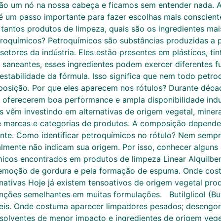
ão um nó na nossa cabeça e ficamos sem entender nada. A l
 um passo importante para fazer escolhas mais consciente
tantos produtos de limpeza, quais são os ingredientes mai
roquímicos? Petroquímicos são substâncias produzidas a pa
etores da indústria. Eles estão presentes em plásticos, ti
saneantes, esses ingredientes podem exercer diferentes 
estabilidade da fórmula. Isso significa que nem todo petr
posição. Por que eles aparecem nos rótulos? Durante déc
oferecerem boa performance e ampla disponibilidade indus
os vêm investindo em alternativas de origem vegetal, minera
e marcas e categorias de produtos. A composição depende
ante. Como identificar petroquímicos no rótulo? Nem sempr
almente não indicam sua origem. Por isso, conhecer alguns
uímicos encontrados em produtos de limpeza Linear Alquil
 remoção de gordura e pela formação de espuma. Onde cost
nativas Hoje já existem tensoativos de origem vegetal pro
nções semelhantes em muitas formulações. Butilglicol (Bu
íceis. Onde costuma aparecer limpadores pesados; desengord
solventes de menor impacto e ingredientes de origem ve