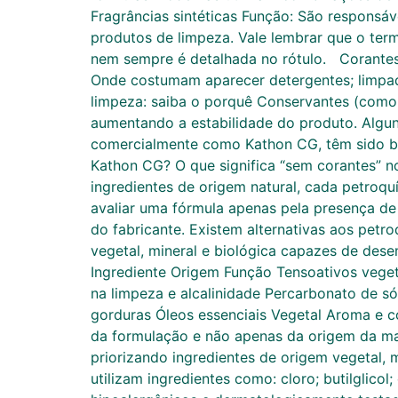
Fragrâncias sintéticas Função: São respons
produtos de limpeza. Vale lembrar que o ter
nem sempre é detalhada no rótulo. Corantes 
Onde costumam aparecer detergentes; limpado
limpeza: saiba o porquê Conservantes (como
aumentando a estabilidade do produto. Algun
comercialmente como Kathon CG, têm sido bas
Kathon CG? O que significa “sem corantes” n
ingredientes de origem natural, cada petroquí
avaliar uma fórmula apenas pela presença de
do fabricante. Existem alternativas aos petr
vegetal, mineral e biológica capazes de dese
Ingrediente Origem Função Tensoativos veget
na limpeza e alcalinidade Percarbonato de s
gorduras Óleos essenciais Vegetal Aroma e 
da formulação e não apenas da origem da mat
priorizando ingredientes de origem vegetal, 
utilizam ingredientes como: cloro; butilglico