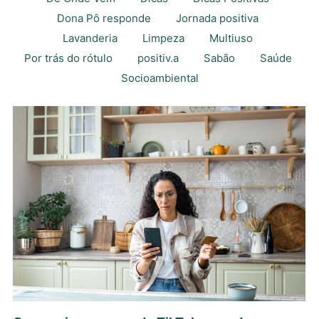
Dona Pô responde
Jornada positiva
Lavanderia
Limpeza
Multiuso
Por trás do rótulo
positiv.a
Sabão
Saúde
Socioambiental