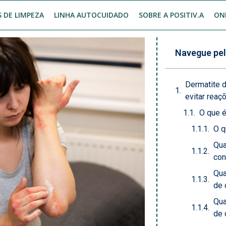
 DE LIMPEZA
LINHA AUTOCUIDADO
SOBRE A POSITIV.A
ON
Navegue pel
Dermatite d
evitar reaç
O que é
O q
Qua
con
Qua
de 
Qua
de 