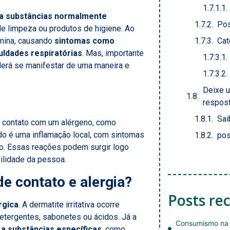
 a substâncias normalmente
Pos
de limpeza ou produtos de higiene. Ao
amina, causando
sintomas como
Cat
uldades respiratórias
. Mas, importante
derá se manifestar de uma maneira e
Deixe 
respos
Sai
em contato com um alérgeno, como
ado é uma inflamação local, com sintomas
pos
ão. Essas reações podem surgir logo
ilidade da pessoa.
de contato e alergia?
Posts re
rgica
. A dermatite irritativa ocorre
etergentes, sabonetes ou ácidos. Já a
Consumismo na 
a substâncias específicas
, como