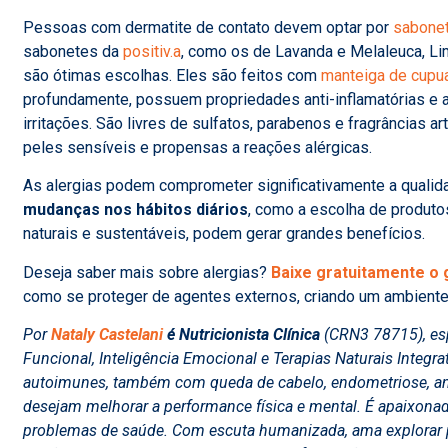
Pessoas com dermatite de contato devem optar por
sabone
sabonetes da
positiv.a
, como os de Lavanda e Melaleuca, Lim
são ótimas escolhas. Eles são feitos com
manteiga de cupu
profundamente, possuem propriedades anti-inflamatórias e 
irritações. São livres de sulfatos, parabenos e fragrâncias art
peles sensíveis e propensas a reações alérgicas.
As alergias podem comprometer significativamente a qualida
mudanças nos hábitos diários
, como a escolha de produt
naturais e sustentáveis, podem gerar grandes benefícios.
Deseja saber mais sobre alergias?
Baixe gratuitamente o g
como se proteger de agentes externos, criando um ambiente 
Por
Nataly Castelani
é Nutricionista Clínica
(CRN3 78715)
, e
Funcional, Inteligência Emocional e Terapias Naturais Integra
autoimunes, também com queda de cabelo, endometriose, ansi
desejam melhorar a performance física e mental. É apaixonada
problemas de saúde. Com escuta humanizada, ama explorar 