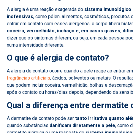
A alergia é uma reação exagerada do
sistema imunológico
inofensivas
, como pólen, alimentos, cosméticos, produtos 
entrar em contato com esses alérgenos, o corpo libera hist
coceira, vermelhidão, inchaço e, em casos graves, dific
dizer que os sintomas diferem, ou seja, em cada pessoa po
numa intensidade diferente.
O que é alergia de contato?
A alergia de contato ocorre quando a pele reage ao entrar 
fragrâncias artificiais
, ácidos, solventes ou metais. O result
que podem incluir coceira, vermelhidão, bolhas e descamaç
após o contato ou horas/dias depois, dependendo da sensib
Qual a diferença entre dermatite 
A dermatite de contato pode ser
tanto irritativa quanto alé
quando substâncias
danificam diretamente a pele
, como d
dermatite alérgica é uma resposta do
sistema imunológico 