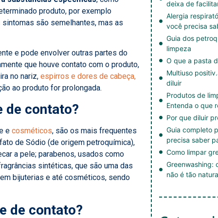
deixa de facilita
determinado produto, por exemplo
Alergia respirat
s sintomas são semelhantes, mas as
você precisa sa
Guia dos petroq
limpeza
ente e pode envolver outras partes do
O que a pasta d
icamente que houve contato com o produto,
Multiuso positiv
a no nariz,
espirros e dores de cabeça,
diluir
ão ao produto for prolongada.
Produtos de li
e de contato?
Entenda o que r
Por que diluir p
Guia completo p
ne e
cosméticos
, são os mais frequentes
precisa saber p
lfato de Sódio (de origem petroquímica),
Como limpar gre
car a pele; parabenos, usados como
Greenwashing: c
ragrâncias sintéticas, que são uma das
não é tão natura
o em bijuterias e até cosméticos, sendo
te de contato?