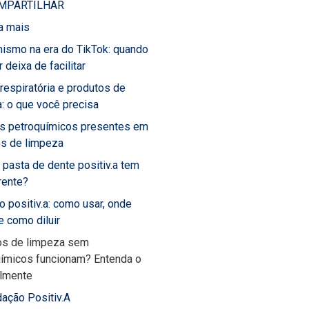
MPARTILHAR
a mais
ismo na era do TikTok: quando
 deixa de facilitar
 respiratória e produtos de
: o que você precisa
os petroquímicos presentes em
os de limpeza
 pasta de dente positiv.a tem
rente?
o positiv.a: como usar, onde
 e como diluir
os de limpeza sem
uímicos funcionam? Entenda o
almente
ação Positiv.A