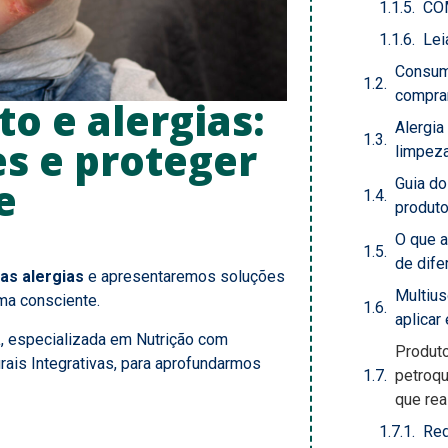
CO
Lei
Consum
comprar
o e alergias:
Alergia
s e proteger
limpeza
e
Guia d
produt
O que a
de dife
as alergias
e apresentaremos soluções
Multius
ma consciente.
aplicar
a
, especializada em Nutrição com
Produt
rais Integrativas, para aprofundarmos
petroq
que re
Red