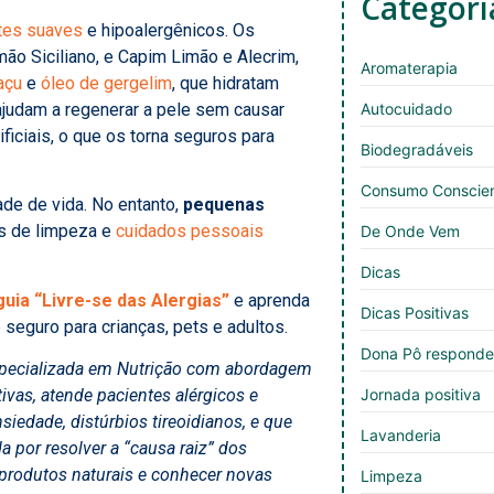
Categori
tes suaves
e hipoalergênicos. Os
ão Siciliano, e Capim Limão e Alecrim,
Aromaterapia
açu
e
óleo de gergelim
, que hidratam
ajudam a regenerar a pele sem causar
Autocuidado
ificiais, o que os torna seguros para
Biodegradáveis
Consumo Conscie
de de vida. No entanto,
pequenas
os de limpeza e
cuidados pessoais
De Onde Vem
Dicas
uia “Livre-se das Alergias”
e aprenda
Dicas Positivas
seguro para crianças, pets e adultos.
Dona Pô respond
specializada em Nutrição com abordagem
tivas, atende pacientes alérgicos e
Jornada positiva
edade, distúrbios tireoidianos, e que
Lavanderia
 por resolver a “causa raiz” dos
produtos naturais e conhecer novas
Limpeza