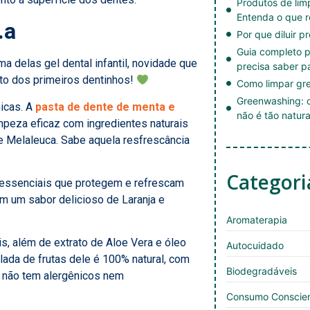
Produtos de li
Entenda o que r
.a
Por que diluir p
Guia completo p
a delas gel dental infantil, novidade que
precisa saber p
to dos primeiros dentinhos!
Como limpar gre
Greenwashing: c
icas. A
pasta de dente de menta e
não é tão natura
mpeza eficaz com ingredientes naturais
e Melaleuca. Sabe aquela resfrescância
Categori
 essenciais que protegem e refrescam
m um sabor delicioso de Laranja e
Aromaterapia
s, além de extrato de Aloe Vera e óleo
Autocuidado
lada de frutas dele é 100% natural, com
Biodegradáveis
i não tem alergênicos nem
Consumo Conscie