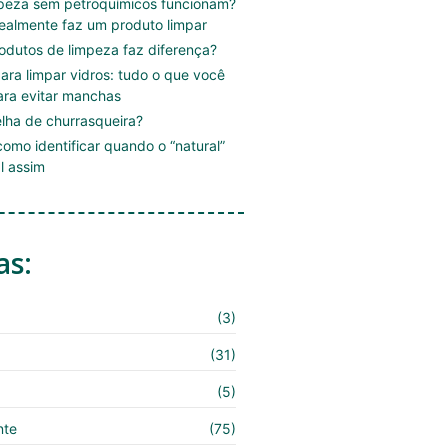
mpeza sem petroquímicos funcionam?
ealmente faz um produto limpar
rodutos de limpeza faz diferença?
ara limpar vidros: tudo o que você
ara evitar manchas
lha de churrasqueira?
omo identificar quando o “natural”
l assim
as:
(3)
(31)
(5)
nte
(75)