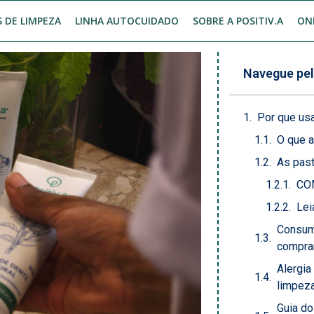
 DE LIMPEZA
LINHA AUTOCUIDADO
SOBRE A POSITIV.A
ON
Navegue pel
Por que usa
O que a
As past
CO
Lei
Consum
comprar
Alergia
limpeza
Guia d