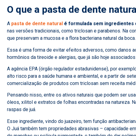
O que a pasta de dente natur
A
pasta de dente natural
é formulada sem ingredientes 
nas versões tradicionais, como triclosan e parabenos. Na c
que preservam a mucosa e a flora bacteriana natural da boca
Essa é uma forma de evitar efeitos adversos, como danos ao
hormônios da tireoide e alergias, que já são hoje associado
A agência EPA (órgão regulador estadunidense), por exemplo
alto risco para a saúde humana e ambiental, e a partir de se
comercialização de produtos com triclosan sem receita médi
Pensando nisso, entre os ativos naturais que podem ser usad
óleos, xilitol e extratos de folhas encontradas na natureza. 
raspas de juá.
Esse ingrediente, vindo do juazeiro, tem função antibacteria
O Juá também tem propriedades abrasivas – capacidade em 
de manchas ou película pigmentada, e também de dar polimen