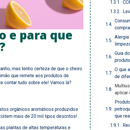
CO
Lei
Consum
comprar
o e para que
Alergia
?
limpeza
Guia d
produt
anho, mas tenho certeza de que o cheiro
O que a
e limão que remete aos produtos de
de dife
te contar tudo sobre ele! Vamos lá?
Multius
aplicar
Produt
petroq
tos orgânicos aromáticos produzidos
que re
istem mais de 20 mil tipos descritos!
Red
as plantas de altas temperaturas e