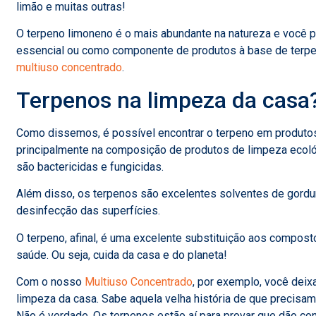
limão e muitas outras!
O terpeno limoneno é o mais abundante na natureza e você p
essencial ou como componente de produtos à base de terp
multiuso concentrado
.
Terpenos na limpeza da casa
Como dissemos, é possível encontrar o terpeno em produtos
principalmente na composição de produtos de limpeza ecológ
são bactericidas e fungicidas.
Além disso, os terpenos são excelentes solventes de gordur
desinfecção das superfícies.
O terpeno, afinal, é uma excelente substituição aos compost
saúde. Ou seja, cuida da casa e do planeta!
Com o nosso
Multiuso Concentrado
, por exemplo, você deix
limpeza da casa. Sabe aquela velha história de que precisa
Não é verdade. Os terpenos estão aí para provar que dão con