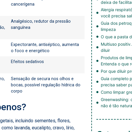
deixa de facilita
cancerígena
Alergia respirat
você precisa sa
Analgésico, redutor da pressão
Guia dos petroq
ão,
sanguínea
limpeza
O que a pasta d
Multiuso positiv
Expectorante, antiséptico, aumenta
diluir
o foco e energético
Produtos de li
Efeitos sedativos
Entenda o que r
Por que diluir p
Guia completo p
ro,
Sensação de secura nos olhos e
precisa saber p
bocas, possível regulação hídrica do
corpo
Como limpar gre
Greenwashing: c
penos?
não é tão natura
etais, incluindo sementes, flores,
como lavanda, eucalipto, cravo, lírio,