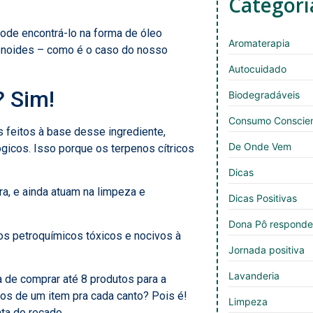
Categori
ode encontrá-lo na forma de óleo
Aromaterapia
enoides – como é o caso do nosso
Autocuidado
? Sim!
Biodegradáveis
Consumo Conscie
 feitos à base desse ingrediente,
De Onde Vem
icos. Isso porque os terpenos cítricos
Dicas
a, e ainda atuam na limpeza e
Dicas Positivas
Dona Pô respond
os petroquímicos tóxicos e nocivos à
Jornada positiva
Lavanderia
a de comprar até 8 produtos para a
mos de um item pra cada canto? Pois é!
Limpeza
ta do recado.