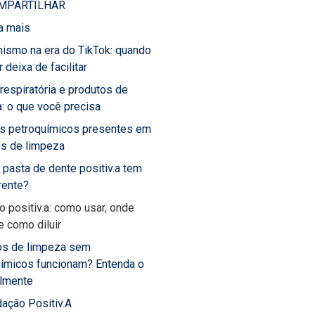
MPARTILHAR
a mais
ismo na era do TikTok: quando
 deixa de facilitar
 respiratória e produtos de
: o que você precisa
os petroquímicos presentes em
os de limpeza
 pasta de dente positiv.a tem
rente?
o positiv.a: como usar, onde
 e como diluir
os de limpeza sem
uímicos funcionam? Entenda o
almente
ação Positiv.A