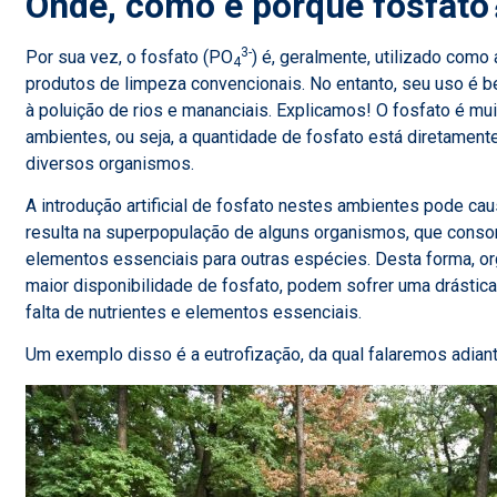
Onde, como e porquê fosfato
3-
Por sua vez, o fosfato (PO
) é, geralmente, utilizado com
4
produtos de limpeza convencionais. No entanto, seu uso é 
à poluição de rios e mananciais. Explicamos! O fosfato é mu
ambientes, ou seja, a quantidade de fosfato está diretament
diversos organismos.
A introdução artificial de fosfato nestes ambientes pode cau
resulta na superpopulação de alguns organismos, que cons
elementos essenciais para outras espécies. Desta forma, o
maior disponibilidade de fosfato, podem sofrer uma drástic
falta de nutrientes e elementos essenciais.
Um exemplo disso é a eutrofização, da qual falaremos adiant