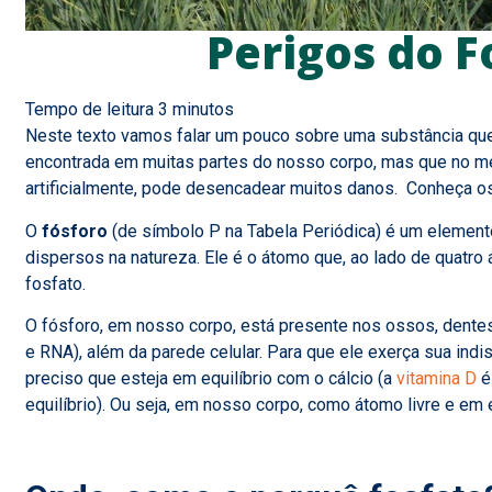
Perigos do F
Neste texto vamos falar um pouco sobre uma substância que
encontrada em muitas partes do nosso corpo, mas que no me
artificialmente, pode desencadear muitos danos. Conheça os
O
fósforo
(de símbolo P na Tabela Periódica) é um element
dispersos na natureza. Ele é o átomo que, ao lado de quatro
fosfato.
O fósforo, em nosso corpo, está presente nos ossos, dent
e RNA), além da parede celular. Para que ele exerça sua ind
preciso que esteja em equilíbrio com o cálcio (a
vitamina D
é
equilíbrio). Ou seja, em nosso corpo, como átomo livre e em e