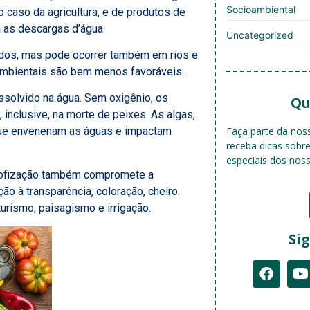
Socioambiental
o caso da agricultura, e de produtos de
a as descargas d’água.
Uncategorized
rados, mas pode ocorrer também em rios e
ambientais são bem menos favoráveis.
ssolvido na água. Sem oxigênio, os
Qu
inclusive, na morte de peixes. As algas,
Faça parte da no
 que envenenam as águas e impactam
receba dicas sobr
especiais dos nos
rofização também compromete a
ão à transparência, coloração, cheiro.
turismo, paisagismo e irrigação.
Sig