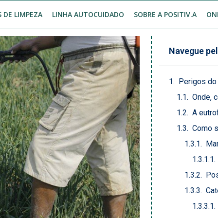
 DE LIMPEZA
LINHA AUTOCUIDADO
SOBRE A POSITIV.A
ON
Navegue pel
Perigos do
Onde, 
A eutro
Como su
Mar
Pos
Cat