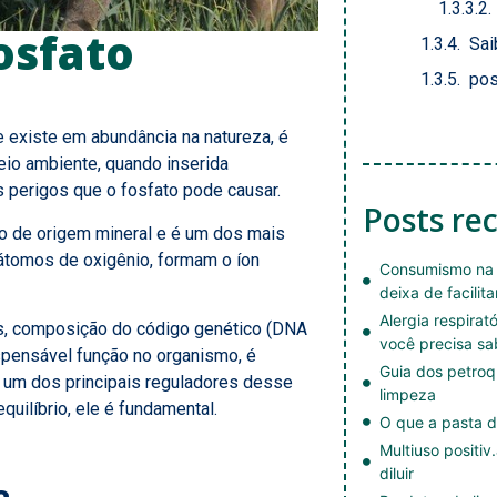
osfato
Sai
pos
 existe em abundância na natureza, é
io ambiente, quando inserida
 perigos que o fosfato pode causar.
Posts re
o de origem mineral e é um dos mais
 átomos de oxigênio, formam o íon
Consumismo na 
deixa de facilita
Alergia respirat
es, composição do código genético (DNA
você precisa sa
ispensável função no organismo, é
Guia dos petroq
 um dos principais reguladores desse
limpeza
quilíbrio, ele é fundamental.
O que a pasta d
Multiuso positiv
diluir