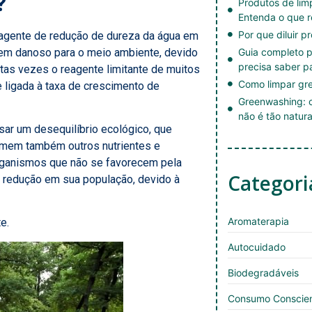
?
Produtos de li
Entenda o que r
Por que diluir p
o agente de redução de dureza da água em
bem danoso para o meio ambiente, devido
Guia completo p
precisa saber p
itas vezes o reagente limitante de muitos
Como limpar gre
e ligada à taxa de crescimento de
Greenwashing: c
não é tão natura
sar um desequilíbrio ecológico, que
omem também outros nutrientes e
rganismos que não se favorecem pela
Categori
a redução em sua população, devido à
Aromaterapia
e.
Autocuidado
Biodegradáveis
Consumo Conscie