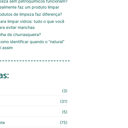
mpeza sem petroquímicos funcionam?
ealmente faz um produto limpar
rodutos de limpeza faz diferença?
ara limpar vidros: tudo o que você
ara evitar manchas
lha de churrasqueira?
omo identificar quando o “natural”
l assim
as:
(3)
(31)
(5)
nte
(75)