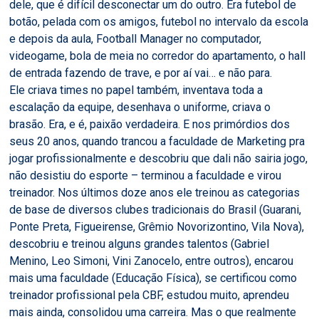
dele, que é difícil desconectar um do outro. Era futebol de
botão, pelada com os amigos, futebol no intervalo da escola
e depois da aula, Football Manager no computador,
videogame, bola de meia no corredor do apartamento, o hall
de entrada fazendo de trave, e por aí vai… e não para.
Ele criava times no papel também, inventava toda a
escalação da equipe, desenhava o uniforme, criava o
brasão. Era, e é, paixão verdadeira. E nos primórdios dos
seus 20 anos, quando trancou a faculdade de Marketing pra
jogar profissionalmente e descobriu que dali não sairia jogo,
não desistiu do esporte – terminou a faculdade e virou
treinador. Nos últimos doze anos ele treinou as categorias
de base de diversos clubes tradicionais do Brasil (Guarani,
Ponte Preta, Figueirense, Grêmio Novorizontino, Vila Nova),
descobriu e treinou alguns grandes talentos (Gabriel
Menino, Leo Simoni, Vini Zanocelo, entre outros), encarou
mais uma faculdade (Educação Física), se certificou como
treinador profissional pela CBF, estudou muito, aprendeu
mais ainda, consolidou uma carreira. Mas o que realmente