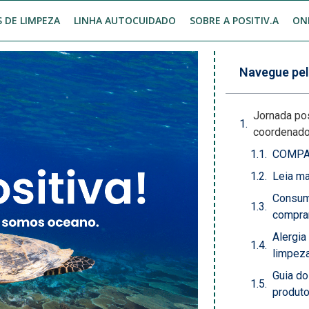
 DE LIMPEZA
LINHA AUTOCUIDADO
SOBRE A POSITIV.A
ON
Navegue pel
Jornada pos
coordenador
COMPA
Leia m
Consum
comprar
Alergia
limpeza
Guia d
produt