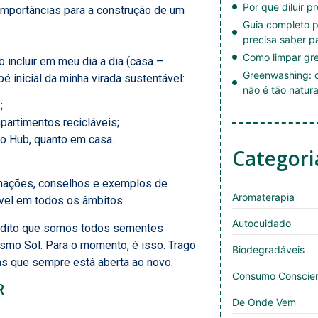
Por que diluir p
 importâncias para a construção de um
Guia completo p
precisa saber p
Como limpar gre
 incluir em meu dia a dia (casa –
Greenwashing: c
pé inicial da minha virada sustentável:
não é tão natura
;
partimentos recicláveis;
no Hub, quanto em casa.
Categori
formações, conselhos e exemplos de
Aromaterapia
ável em todos os âmbitos.
Autocuidado
redito que somos todos sementes
mo Sol. Para o momento, é isso. Trago
Biodegradáveis
s que sempre está aberta ao novo.
Consumo Conscie
R
De Onde Vem