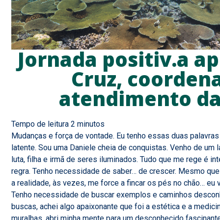
Jornada positiv.a a
Cruz, coorden
atendimento da 
Mudanças e força de vontade. Eu tenho essas duas palavra
latente. Sou uma Daniele cheia de conquistas. Venho de um l
luta, filha e irmã de seres iluminados. Tudo que me rege é i
regra. Tenho necessidade de saber… de crescer. Mesmo que m
a realidade, às vezes, me force a fincar os pés no chão… eu v
Tenho necessidade de buscar exemplos e caminhos desconh
buscas, achei algo apaixonante que foi a estética e a medic
muralhas, abri minha mente para um desconhecido fascinante. 