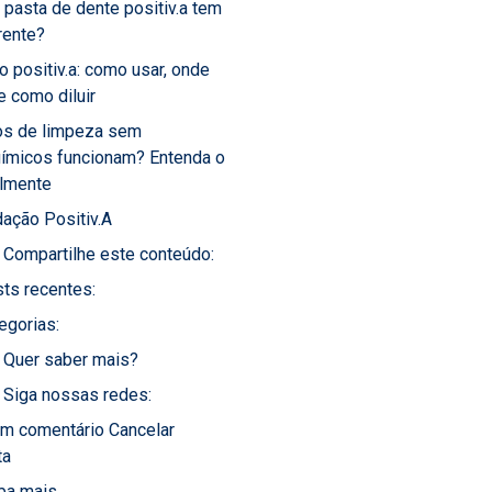
 pasta de dente positiv.a tem
rente?
o positiv.a: como usar, onde
 e como diluir
os de limpeza sem
uímicos funcionam? Entenda o
almente
ação Positiv.A
Compartilhe este conteúdo:
ts recentes:
egorias:
Quer saber mais?
Siga nossas redes:
um comentário Cancelar
ta
ba mais