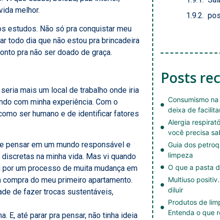
vida melhor.
pos
nos estudos. Não só pra conquistar meu
r todo dia que não estou pra brincadeira
ronto pra não ser doado de graça.
Posts re
 seria mais um local de trabalho onde iria
Consumismo na 
indo com minha experiência. Com o
deixa de facilita
como ser humano e de identificar fatores
Alergia respirat
você precisa sa
 de pensar em um mundo responsável e
Guia dos petroq
limpeza
 discretas na minha vida. Mas vi quando
O que a pasta d
ei por um processo de muita mudança em
a compra do meu primeiro apartamento.
Multiuso positiv
diluir
e de fazer trocas sustentáveis,
Produtos de li
Entenda o que r
E, até parar pra pensar, não tinha ideia