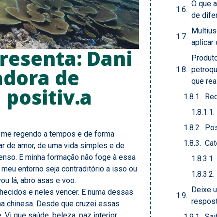
O que a
de dife
Multius
aplicar
presenta: Dani
Produt
adora de
petroq
que re
positiv.a
Red
Pos
s me regendo a tempos e de forma
Cat
ar de amor, de uma vida simples e de
ntenso. E minha formação não foge à essa
eu entorno seja contraditório a isso ou
ou lá, abro asas e voo.
Deixe 
ecidos e neles vencer. E numa dessas
respos
ina chinesa. Desde que cruzei essas
Vi que saúde, beleza, paz interior,
Sai