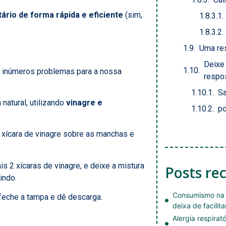
ário de forma rápida e eficiente
(sim,
Uma re
Deixe
 inúmeros problemas para a nossa
respo
Sa
atural, utilizando
vinagre e
po
1 xícara de vinagre sobre as manchas e
s 2 xícaras de vinagre, e deixe a mistura
Posts re
indo.
Consumismo na 
feche a tampa e dê descarga.
deixa de facilita
Alergia respirat