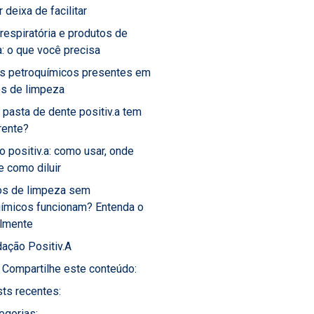
 deixa de facilitar
 respiratória e produtos de
: o que você precisa
os petroquímicos presentes em
os de limpeza
 pasta de dente positiv.a tem
rente?
o positiv.a: como usar, onde
 e como diluir
os de limpeza sem
uímicos funcionam? Entenda o
almente
ação Positiv.A
Compartilhe este conteúdo:
ts recentes:
egorias: