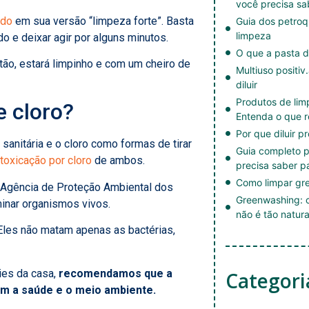
você precisa sa
ado
em sua versão “limpeza forte”. Basta
Guia dos petroq
limpeza
o e deixar agir por alguns minutos.
O que a pasta d
ão, estará limpinho e com um cheiro de
Multiuso positiv
diluir
Produtos de li
e cloro?
Entenda o que r
Por que diluir p
sanitária e o cloro como formas de tirar
Guia completo p
ntoxicação por cloro
de ambos.
precisa saber p
Como limpar gre
a Agência de Proteção Ambiental dos
Greenwashing: c
minar organismos vivos.
não é tão natura
Eles não matam apenas as bactérias,
cies da casa,
recomendamos que a
Categori
em a saúde e o meio ambiente.