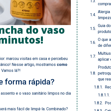
comprar
Alergia
limpeza
ncha do vaso
Guia d
produt
 minutos!
O que a
de dife
Multius
or: marcou visitas em casa e percebeu
aplicar
pânico! Nesse artigo, mostramos
como
Produt
. Vamos lá?!
petroq
que re
e forma rápida?
Red
 assento e o vaso sanitário limpos no dia
Pos
erá mais fácil de limpá-la. Combinado?
Cat