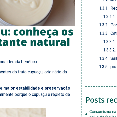
Red
Pos
u: conheça os
Cat
tante natural
Sai
onsiderada benéfica.
pos
ntes do fruto cupuaçu, originário da
te
maior estabilidade e preservação
almente porque o cupuaçu é repleto de
Posts re
Consumismo na 
deixa de facilita