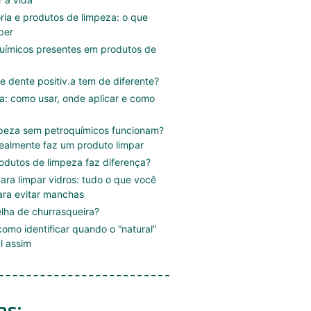
ória e produtos de limpeza: o que
ber
uímicos presentes em produtos de
e dente positiv.a tem de diferente?
.a: como usar, onde aplicar e como
mpeza sem petroquímicos funcionam?
ealmente faz um produto limpar
rodutos de limpeza faz diferença?
ara limpar vidros: tudo o que você
ara evitar manchas
lha de churrasqueira?
omo identificar quando o “natural”
l assim
as: