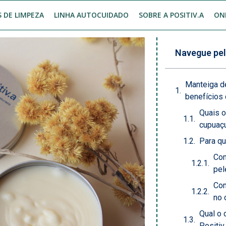
 DE LIMPEZA
LINHA AUTOCUIDADO
SOBRE A POSITIV.A
ON
Navegue pel
Manteiga d
benefícios 
Quais o
cupuaç
Para qu
Com
pel
Com
no 
Qual o 
Positiv