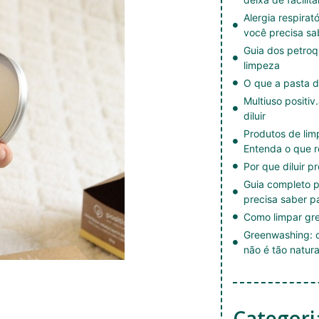
Alergia respirat
você precisa sa
Guia dos petroq
limpeza
O que a pasta d
Multiuso positiv
diluir
Produtos de li
Entenda o que r
Por que diluir p
Guia completo p
precisa saber p
Como limpar gre
Greenwashing: c
não é tão natura
Categori