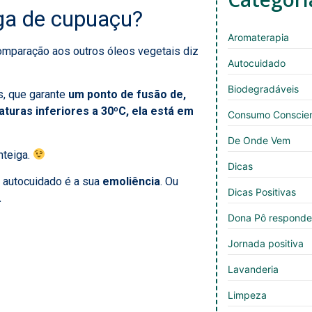
ga de cupuaçu?
Aromaterapia
omparação aos outros óleos vegetais diz
Autocuidado
Biodegradáveis
, que garante
um ponto de fusão de,
turas inferiores a 30ºC, ela está em
Consumo Conscie
De Onde Vem
nteiga.
Dicas
o autocuidado é a sua
emoliência
. Ou
Dicas Positivas
.
Dona Pô respond
Jornada positiva
Lavanderia
Limpeza