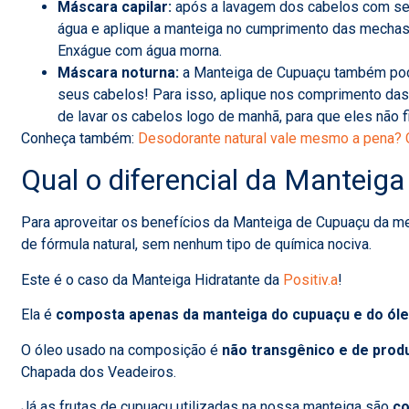
Máscara capilar:
após a lavagem dos cabelos com seu
água e aplique a manteiga no cumprimento das mechas, 
Enxágue com água morna.
Máscara noturna:
a Manteiga de Cupuaçu também pod
seus cabelos! Para isso, aplique nos comprimento da
de lavar os cabelos logo de manhã, para que eles não
Conheça também:
Desodorante natural vale mesmo a pena? C
Qual o diferencial da Manteiga 
Para aproveitar os benefícios da Manteiga de Cupuaçu da me
de fórmula natural, sem nenhum tipo de química nociva.
Este é o caso da Manteiga Hidratante da
Positiv.a
!
Ela é
composta apenas da manteiga do cupuaçu e do óleo
O óleo usado na composição é
não transgênico e de prod
Chapada dos Veadeiros.
Já as frutas de cupuaçu utilizadas na nossa manteiga são
co