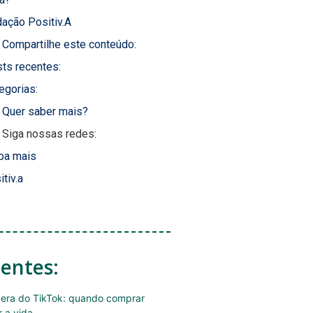
ação Positiv.A
Compartilhe este conteúdo:
ts recentes:
egorias:
Quer saber mais?
Siga nossas redes:
ba mais
itiv.a
centes:
era do TikTok: quando comprar
r a vida