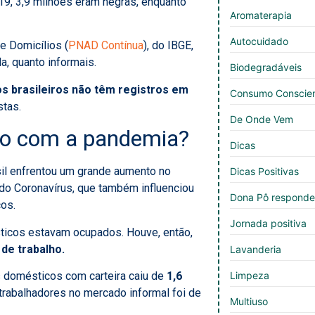
9, 3,9 milhões eram negras, enquanto
Aromaterapia
Autocuidado
 Domicílios (
PNAD Contínua
), do IBGE,
a, quanto informais.
Biodegradáveis
 brasileiros não têm registros em
Consumo Conscie
stas.
De Onde Vem
co com a pandemia?
Dicas
asil enfrentou um grande aumento no
Dicas Positivas
o Coronavírus, que também influenciou
Dona Pô respond
os.
Jornada positiva
ticos estavam ocupados. Houve, então,
de trabalho.
Lavanderia
 domésticos com carteira caiu de
1,6
Limpeza
 trabalhadores no mercado informal foi de
Multiuso