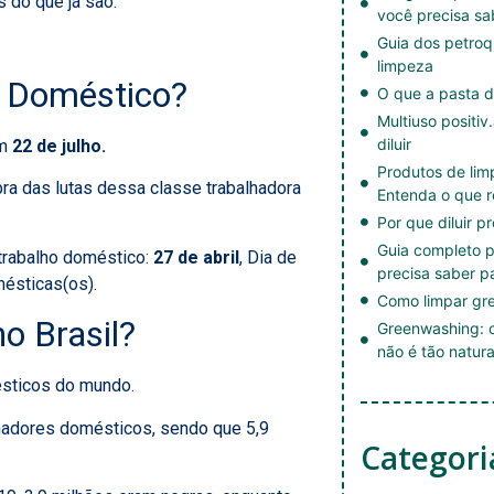
 do que já são.
você precisa sa
Guia dos petroq
limpeza
r Doméstico?
O que a pasta d
Multiuso positiv
diluir
em
22 de julho.
Produtos de li
a das lutas dessa classe trabalhadora
Entenda o que r
Por que diluir p
Guia completo p
 trabalho doméstico:
27 de abril
, Dia de
precisa saber p
ésticas(os).
Como limpar gre
o Brasil?
Greenwashing: c
não é tão natura
ésticos do mundo.
lhadores domésticos, sendo que 5,9
Categori