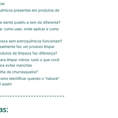
ber
uímicos presentes em produtos de
e dente positiv.a tem de diferente?
.a: como usar, onde aplicar e como
mpeza sem petroquímicos funcionam?
ealmente faz um produto limpar
rodutos de limpeza faz diferença?
ara limpar vidros: tudo o que você
ara evitar manchas
lha de churrasqueira?
omo identificar quando o “natural”
l assim
as: