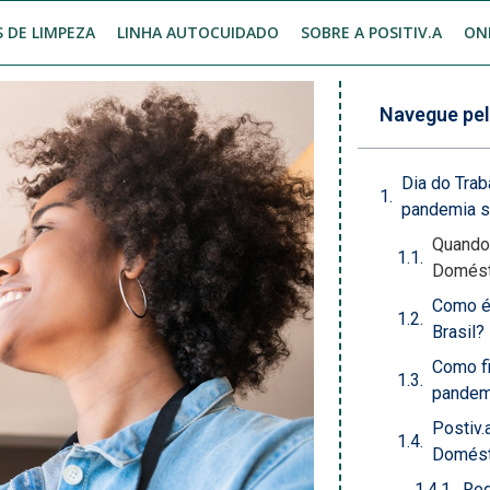
 DE LIMPEZA
LINHA AUTOCUIDADO
SOBRE A POSITIV.A
ON
Navegue pel
Dia do Tra
pandemia s
Quando 
Domést
Como é
Brasil?
Como fi
pandem
Postiv.
Domést
Red