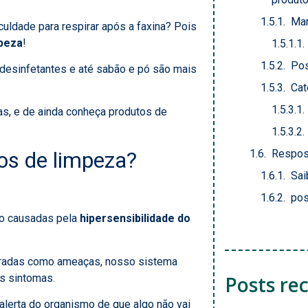
Mar
culdade para respirar após a faxina? Pois
mpeza
!
Pos
e, desinfetantes e até sabão e pó são mais
Cat
mas, e de ainda conheça produtos de
tos de limpeza?
Respos
Sai
pos
o causadas pela
hipersensibilidade do
aradas como ameaças, nosso sistema
us sintomas.
Posts re
lerta do organismo de que algo não vai