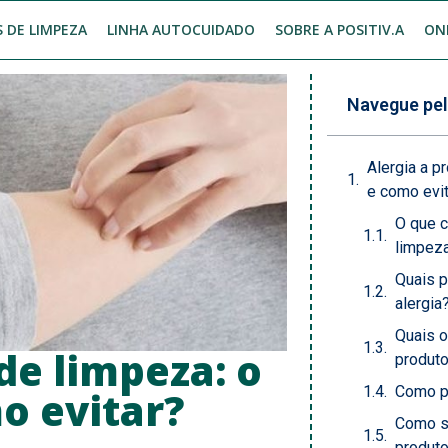
 DE LIMPEZA
LINHA AUTOCUIDADO
SOBRE A POSITIV.A
ON
Navegue pel
Alergia a p
e como evi
O que c
limpez
Quais 
alergia
Quais o
de limpeza: o
produt
Como pr
o evitar?
Como se
produt