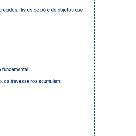
arejados,
livres de pó e de objetos que
a fundamental!
o, os travesseiros
acumulam: