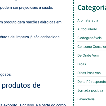
Categori
 podem ser prejudiciais à saúde
,
Aromaterapia
um produto gera reações alérgicas em
Autocuidado
rodutos de limpeza já são conhecidos:
Biodegradáveis
Consumo Conscie
De Onde Vem
Dicas
Dicas Positivas
rigosos.
Dona Pô respond
a produtos de
Jornada positiva
Lavanderia
 exposto. Por isso, é a parte do corpo