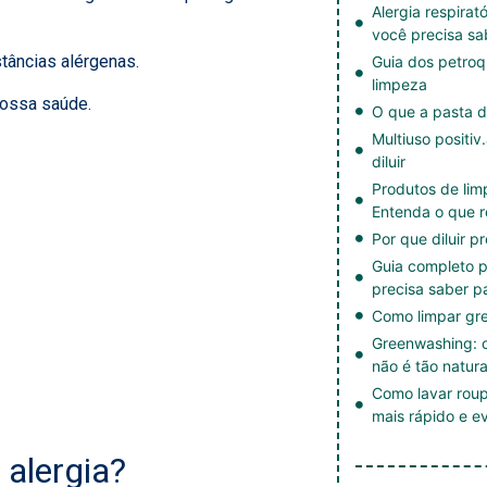
Alergia respirat
você precisa sa
tâncias alérgenas.
Guia dos petroq
limpeza
nossa saúde.
O que a pasta d
Multiuso positiv
diluir
Produtos de li
Entenda o que r
Por que diluir p
Guia completo p
precisa saber p
Como limpar gre
Greenwashing: c
não é tão natura
Como lavar roup
mais rápido e ev
 alergia?