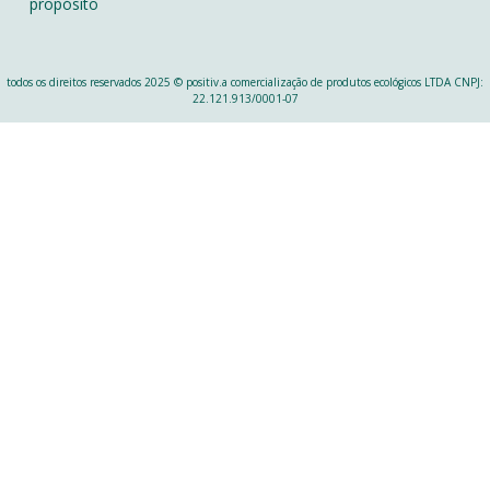
propósito
todos os direitos reservados 2025 © positiv.a comercialização de produtos ecológicos LTDA CNPJ:
22.121.913/0001-07