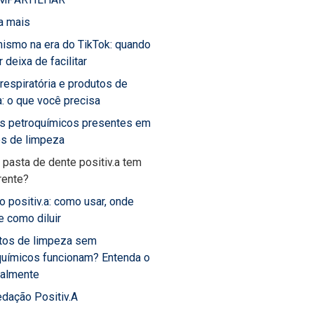
a mais
ismo na era do TikTok: quando
 deixa de facilitar
 respiratória e produtos de
: o que você precisa
os petroquímicos presentes em
os de limpeza
 pasta de dente positiv.a tem
rente?
o positiv.a: como usar, onde
 e como diluir
tos de limpeza sem
químicos funcionam? Entenda o
ealmente
dação Positiv.A