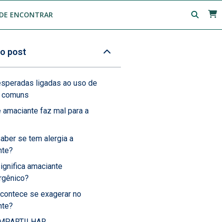
DE ENCONTRAR
o post
esperadas ligadas ao uso de
s comuns
 amaciante faz mal para a
ber se tem alergia a
nte?
ignifica amaciante
rgênico?
contece se exagerar no
nte?
MPARTILHAR