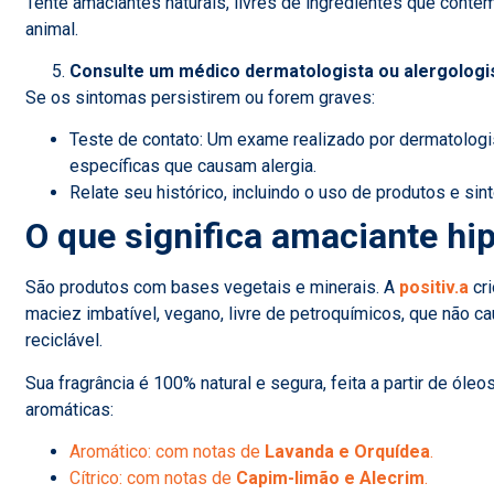
Tente amaciantes naturais, livres de ingredientes que cont
animal.
Consulte um médico dermatologista ou alergologi
Se os sintomas persistirem ou forem graves:
Teste de contato: Um exame realizado por dermatologis
específicas que causam alergia.
Relate seu histórico, incluindo o uso de produtos e s
O que significa amaciante hi
São produtos com bases vegetais e minerais. A
positiv.a
cri
maciez imbatível, vegano, livre de petroquímicos, que não c
reciclável.
Sua fragrância é 100% natural e segura, feita a partir de ól
aromáticas:
Aromático: com notas de
Lavanda e Orquídea
.
Cítrico: com notas de
Capim-limão e Alecrim
.