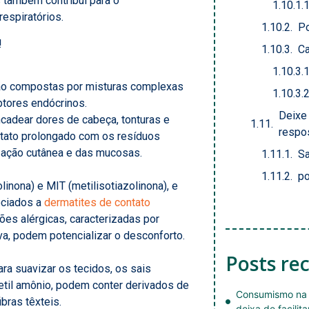
 também contribui para o
espiratórios.
Po
!
Ca
são compostas por misturas complexas
tores endócrinos.
Deixe
cadear dores de cabeça, tonturas e
respo
ntato prolongado com os resíduos
zação cutânea e das mucosas.
Sa
po
inona) e MIT (metilisotiazolinona), e
ociados a
dermatites de contato
s alérgicas, caracterizadas por
va, podem potencializar o desconforto.
Posts re
 suavizar os tecidos, os sais
metil amônio, podem conter derivados de
Consumismo na 
bras têxteis.
deixa de facilita