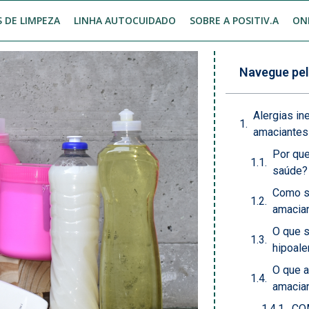
 DE LIMPEZA
LINHA AUTOCUIDADO
SOBRE A POSITIV.A
ON
Navegue pel
Alergias in
amaciante
Por que
saúde?
Como sa
amacia
O que s
hipoale
O que a
amacia
CO