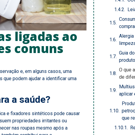
Lei
Consum
comprar
as ligadas ao
Alergia
tes comuns
limpeza
Guia d
produt
O que a
servação e, em alguns casos, uma
de dife
s que podem ajudar a identificar uma
Multius
aplicar
ra a saúde?
Produ
petro
ca e fixadores sintéticos pode causar
que r
uem propriedades irritantes ou
Re
necer nas roupas mesmo após a