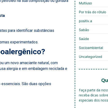
ém petróleo na sua composição ou gordura
Multiuso
Por trás do rótulo
sta
positiv.a
Sabão
tas para identificar substâncias
Saúde
intomas experimentados.
Socioambiental
poalergênico?
Uncategorized
ou um novo amaciante natural, com
ausa alergia e em embalagem reciclada e
Qu
eos essenciais. São duas opções
Faça parte da no
receba dicas sobr
especiais dos nos