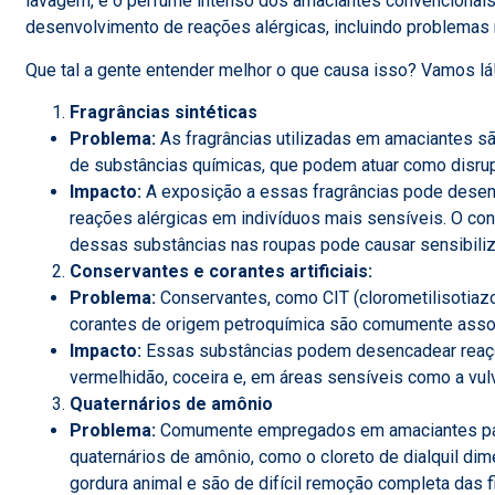
lavagem, e o perfume intenso dos amaciantes convencionais
desenvolvimento de reações alérgicas, incluindo problemas r
Que tal a gente entender melhor o que causa isso? Vamos lá
Fragrâncias sintéticas
Problema:
As fragrâncias utilizadas em amaciantes 
de substâncias químicas, que podem atuar como disrup
Impacto:
A exposição a essas fragrâncias pode desen
reações alérgicas em indivíduos mais sensíveis. O co
dessas substâncias nas roupas pode causar sensibili
Conservantes e corantes artificiais:
Problema:
Conservantes, como CIT (clorometilisotiazol
corantes de origem petroquímica são comumente ass
Impacto:
Essas substâncias podem desencadear reaçõe
vermelhidão, coceira e, em áreas sensíveis como a vul
Quaternários de amônio
Problema:
Comumente empregados em amaciantes para
quaternários de amônio, como o cloreto de dialquil di
gordura animal e são de difícil remoção completa das fi