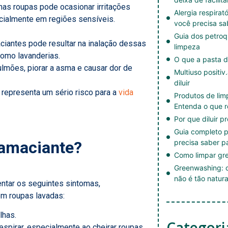
s roupas pode ocasionar irritações
Alergia respirat
ecialmente em regiões sensíveis.
você precisa sa
Guia dos petroq
iantes pode resultar na inalação dessas
limpeza
omo lavanderias.
O que a pasta d
ulmões, piorar a asma e causar dor de
Multiuso positiv
diluir
representa um sério risco para a
vida
Produtos de li
Entenda o que r
Por que diluir p
Guia completo p
 amaciante?
precisa saber p
Como limpar gre
Greenwashing: c
não é tão natura
ntar os seguintes sintomas,
om roupas lavadas:
lhas.
Categori
respirar, especialmente ao cheirar roupas