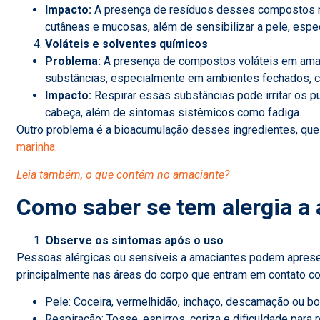
Impacto:
A presença de resíduos desses compostos na
cutâneas e mucosas, além de sensibilizar a pele, esp
Voláteis e solventes químicos
Problema:
A presença de compostos voláteis em amac
substâncias, especialmente em ambientes fechados, c
Impacto:
Respirar essas substâncias pode irritar os p
cabeça, além de sintomas sistêmicos como fadiga.
Outro problema é a bioacumulação desses ingredientes, que 
marinha.
Leia também, o que contém no amaciante?
Como saber se tem alergia a
Observe os sintomas após o uso
Pessoas alérgicas ou sensíveis a amaciantes podem aprese
principalmente nas áreas do corpo que entram em contato c
Pele: Coceira, vermelhidão, inchaço, descamação ou bo
Respiração: Tosse, espirros, coriza e dificuldade para 