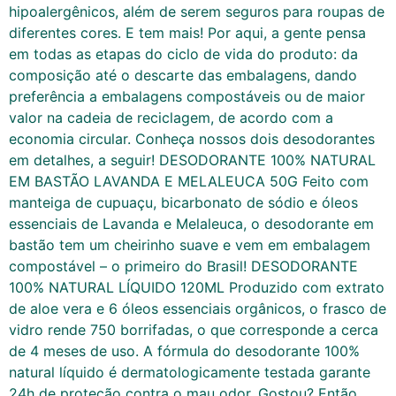
hipoalergênicos, além de serem seguros para roupas de
diferentes cores. E tem mais! Por aqui, a gente pensa
em todas as etapas do ciclo de vida do produto: da
composição até o descarte das embalagens, dando
preferência a embalagens compostáveis ou de maior
valor na cadeia de reciclagem, de acordo com a
economia circular. Conheça nossos dois desodorantes
em detalhes, a seguir! DESODORANTE 100% NATURAL
EM BASTÃO LAVANDA E MELALEUCA 50G Feito com
manteiga de cupuaçu, bicarbonato de sódio e óleos
essenciais de Lavanda e Melaleuca, o desodorante em
bastão tem um cheirinho suave e vem em embalagem
compostável – o primeiro do Brasil! DESODORANTE
100% NATURAL LÍQUIDO 120ML Produzido com extrato
de aloe vera e 6 óleos essenciais orgânicos, o frasco de
vidro rende 750 borrifadas, o que corresponde a cerca
de 4 meses de uso. A fórmula do desodorante 100%
natural líquido é dermatologicamente testada garante
24h de proteção contra o mau odor. Gostou? Então