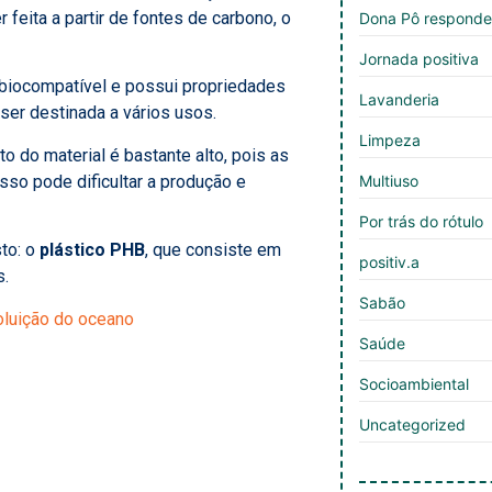
feita a partir de fontes de carbono, o
Dona Pô respond
Jornada positiva
biocompatível e possui propriedades
Lavanderia
er destinada a vários usos.
Limpeza
o do material é bastante alto, pois as
sso pode dificultar a produção e
Multiuso
Por trás do rótulo
to: o
plástico PHB
, que consiste em
positiv.a
s.
Sabão
poluição do oceano
Saúde
Socioambiental
Uncategorized