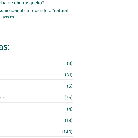
lha de churrasqueira?
omo identificar quando o “natural”
l assim
as:
(3)
(31)
(5)
nte
(75)
(4)
(19)
(140)