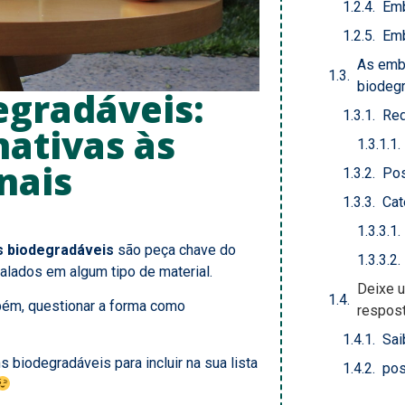
Emb
Emb
As emba
biodeg
gradáveis:
Red
nativas às
nais
Pos
Cat
 biodegradáveis
são peça chave do
lados em algum tipo de material.
Deixe 
bém, questionar a forma como
respos
Sai
 biodegradáveis para incluir na sua lista
pos