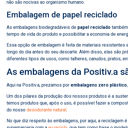
não são nocivas ao organismo humano.
Embalagem de papel reciclado
As embalagens biodegradáveis de
papel reciclado
também 
tempo de vida do produto e possibilitar a economia de energ
Essa opção de embalagem é feita de materiais resistentes 
longo do dia antes do seu descarte. Além disso, elas são pr
diferentes tipos de usos, como talheres, canudos, pratos, ent
As embalagens da Positiv.a s
Aqui na Positiv.a, prezamos por
embalagens zero plástico
Um dos pilares da produção dos nossos produtos é a susten
temos produtos que, após o uso, é possível fazer a compo
do nosso
desodorante natural
.
No que diz respeito às embalagens, por aqui, a reciclagem é
superparceria com a
eu.reciclo
, que tem como base o model