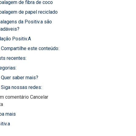
alagem de fibra de coco
alagem de papel reciclado
lagens da Positiv.a são
radáveis?
ação Positiv.A
Compartilhe este conteúdo:
ts recentes:
egorias:
Quer saber mais?
Siga nossas redes:
um comentário Cancelar
ta
ba mais
itiv.a