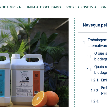
 DE LIMPEZA
LINHA AUTOCUIDADO
SOBRE A POSITIV.A
ON
Navegue pel
Embalagens
alternativa
O que 
biodeg
Quais 
biodeg
Emb
Emb
PH