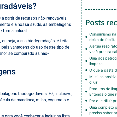
radáveis?
a partir de recursos não-renováveis,
Posts re
iente e à nossa saúde, as embalagens
forma natural.
Consumismo na 
deixa de facilita
u seja, a sua biodegradação, é feita
Alergia respirat
cipais vantagens do uso desse tipo de
você precisa sa
enor se comparado às não-
Guia dos petroq
limpeza
gens
O que a pasta d
Multiuso positiv
diluir
Produtos de li
balagens biodegradáveis. Há, inclusive,
Entenda o que r
fécula de mandioca, milho, cogumelo e
Por que diluir p
Guia completo p
precisa saber p
 para você conhecer e incluir na lista