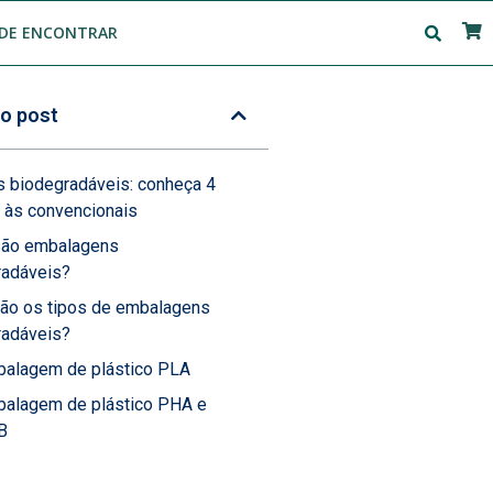
DE ENCONTRAR
o post
 biodegradáveis: conheça 4
s às convencionais
são embalagens
radáveis?
são os tipos de embalagens
radáveis?
alagem de plástico PLA
alagem de plástico PHA e
B