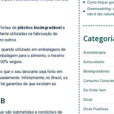
Como limpar gre
Greenwashing: c
não é tão natura
 feitas de
plástico biodegradável
e
ante utilizadas na fabricação de
Categori
re outros.
z quando utilizado em embalagens de
Aromaterapia
embalagem para o alimento, o mesmo
 100% segura.
Autocuidado
Biodegradáveis
 que o seu descarte seja feito em
adamente. Infelizmente, no Brasil, os
Consumo Conscie
o há garantias de que existam as
De Onde Vem
HB
Dicas
Dicas Positivas
s que são submetidas a condições de