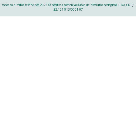
todos os direitos reservados 2025 © positiv.a comercialização de produtos ecológicos LTDA CNPJ:
22.121.913/0001-07