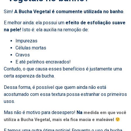
Sim!
A Bucha Vegetal é comumente utilizada no banho
.
E melhor ainda: ela possui um
efeito de esfoliação suave
na pele!
Isto é: ela auxilia na remoção de:
Impurezas
Células mortas
Cravos
E até pelinhos encravados!
Contudo, o que causa esses benefícios é justamente uma
certa aspereza da bucha.
Dessa forma, é possível que quem ainda não está
acostumado com essa textura possa estranhar os primeiros
usos.
Mas não é motivo para desespero!
Na
medida em que você
utiliza a Bucha Vegetal, mais ela fica macia e maleável
E temos uma outra ótima notícia! Enquanto o uso da bucha