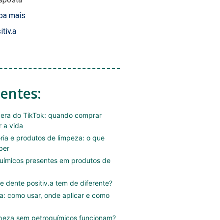
ba mais
itiv.a
centes:
era do TikTok: quando comprar
r a vida
ória e produtos de limpeza: o que
ber
uímicos presentes em produtos de
e dente positiv.a tem de diferente?
.a: como usar, onde aplicar e como
mpeza sem petroquímicos funcionam?