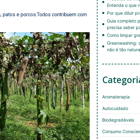
Entenda o que r
Por que diluir p
s, patos e porcos.Todos contribuem com
Guia completo p
precisa saber p
Como limpar gre
Greenwashing: c
não é tão natura
Categori
Aromaterapia
Autocuidado
Biodegradáveis
Consumo Conscie