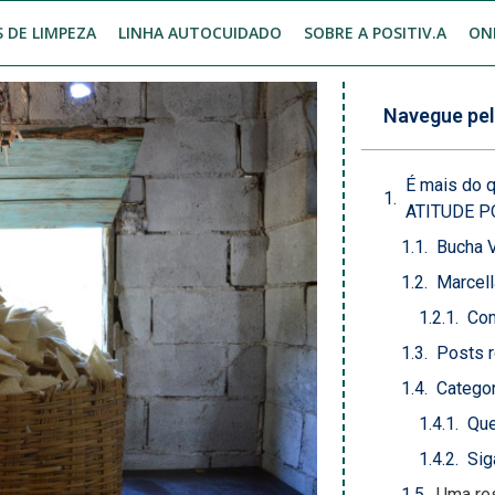
 DE LIMPEZA
LINHA AUTOCUIDADO
SOBRE A POSITIV.A
ON
Navegue pel
É mais do 
ATITUDE P
Bucha 
Marcel
Com
Posts r
Categor
Que
Sig
Uma re