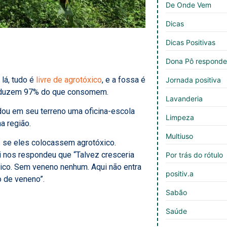
De Onde Vem
Dicas
Dicas Positivas
Dona Pô respond
lá, tudo é
livre de agrotóxico
, e a fossa é
Jornada positiva
produzem 97% do que consomem.
Lavanderia
dou em seu terreno uma oficina-escola
Limpeza
a região.
Multiuso
 se eles colocassem agrotóxico.
 nos respondeu que “Talvez cresceria
Por trás do rótulo
co. Sem veneno nenhum. Aqui não entra
positiv.a
 de veneno”.
Sabão
Saúde