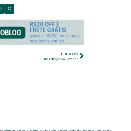
PRÓXIMO
Um refúgio no Pantanal
onsciente com o bem estar da comunidade como um todo.