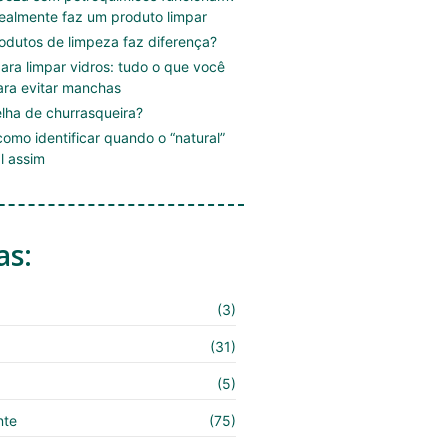
ealmente faz um produto limpar
rodutos de limpeza faz diferença?
ara limpar vidros: tudo o que você
ara evitar manchas
lha de churrasqueira?
omo identificar quando o “natural”
l assim
as:
(3)
(31)
(5)
nte
(75)