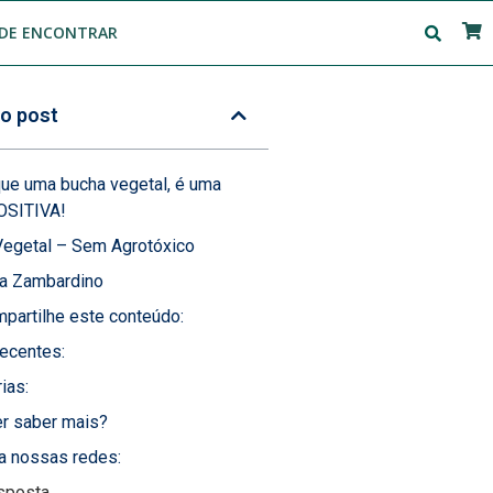
DE ENCONTRAR
o post
que uma bucha vegetal, é uma
OSITIVA!
Vegetal – Sem Agrotóxico
la Zambardino
partilhe este conteúdo:
ecentes:
ias:
r saber mais?
a nossas redes:
sposta