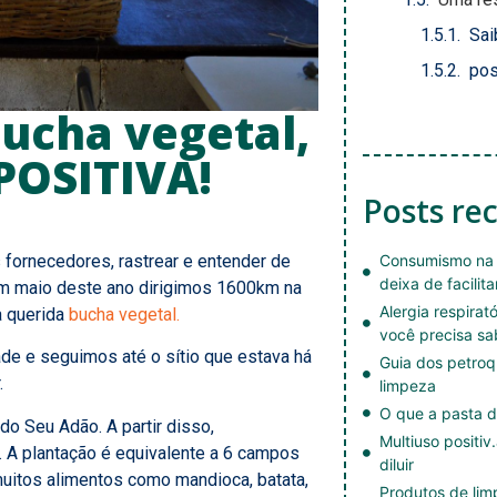
Sai
pos
ucha vegetal,
POSITIVA!
Posts re
ornecedores, rastrear e entender de
Consumismo na 
deixa de facilita
em maio deste ano dirigimos 1600km na
Alergia respirat
a querida
bucha vegetal.
você precisa sa
ade e seguimos até o sítio que estava há
Guia dos petroq
.
limpeza
O que a pasta d
o Seu Adão. A partir disso,
Multiuso positiv
 A plantação é equivalente a 6 campos
diluir
uitos alimentos como mandioca, batata,
Produtos de li