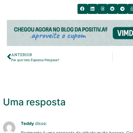
ANTERIOR
Por que tem Espuma Perigosa?
Uma resposta
Teddy
disse:
Realmente é uma proposta de atitude muito bacana. C