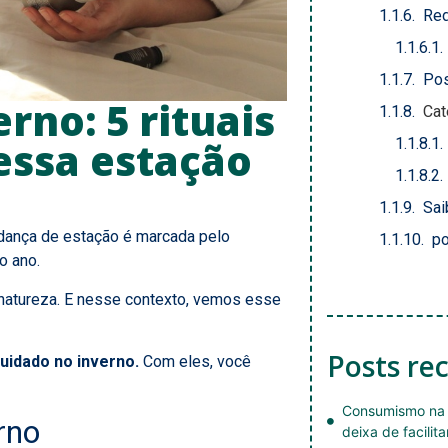
Red
Pos
rno: 5 rituais
Cat
nessa estação
Sai
udança de estação é marcada pelo
po
o ano.
 natureza. E nesse contexto, vemos esse
Posts re
cuidado no inverno.
Com eles, você
Consumismo na 
rno
deixa de facilita