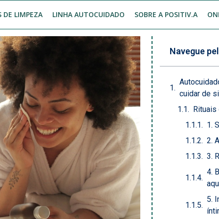
 DE LIMPEZA
LINHA AUTOCUIDADO
SOBRE A POSITIV.A
ON
Navegue pel
Autocuidado
cuidar de s
Rituais
1. 
2. 
3. 
4. 
aqu
5. 
ínt