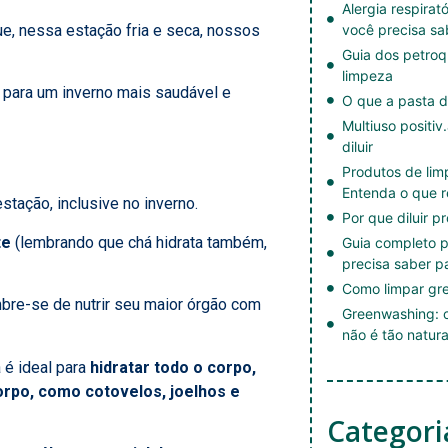
Alergia respirat
ue, nessa estação fria e seca, nossos
você precisa sa
Guia dos petroq
limpeza
, para um inverno mais saudável e
O que a pasta d
Multiuso positiv
diluir
Produtos de li
Entenda o que r
tação, inclusive no inverno.
Por que diluir p
te
(lembrando que chá hidrata também,
Guia completo p
precisa saber p
Como limpar gre
mbre-se de nutrir seu maior órgão com
Greenwashing: c
não é tão natura
a é ideal para
hidratar todo o corpo,
rpo, como cotovelos, joelhos e
Categori