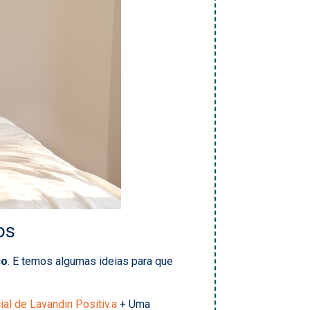
os
co
. E temos algumas ideias para que
al de Lavandin Positiv.a
+ Uma