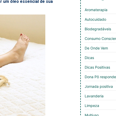
r um óleo essencial de sua
Aromaterapia
Autocuidado
Biodegradáveis
Consumo Conscie
De Onde Vem
Dicas
Dicas Positivas
Dona Pô respond
Jornada positiva
Lavanderia
Limpeza
Multiuso