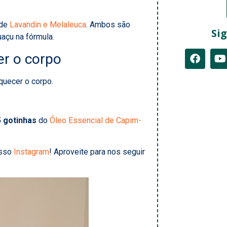
 de
Lavandin e Melaleuca
. Ambos são
Sig
açu na fórmula.
er o corpo
quecer o corpo.
5 gotinhas
do
Óleo Essencial de Capim-
osso
Instagram
! Aproveite para nos seguir