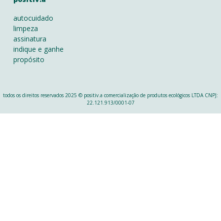
autocuidado
limpeza
assinatura
indique e ganhe
propósito
todos os direitos reservados 2025 © positiv.a comercialização de produtos ecológicos LTDA CNPJ:
22.121.913/0001-07