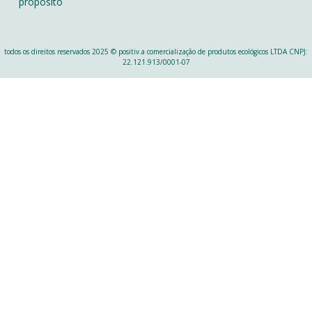
propósito
todos os direitos reservados 2025 © positiv.a comercialização de produtos ecológicos LTDA CNPJ:
22.121.913/0001-07