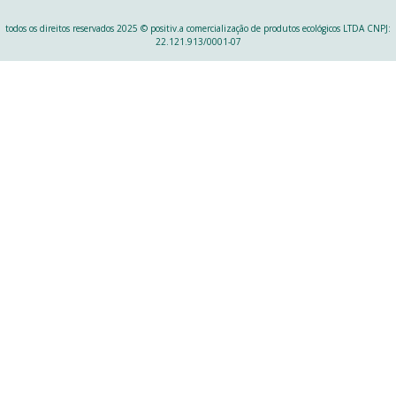
todos os direitos reservados 2025 © positiv.a comercialização de produtos ecológicos LTDA CNPJ:
22.121.913/0001-07