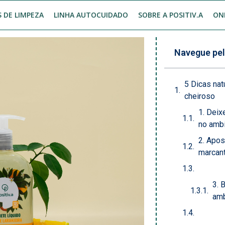
 DE LIMPEZA
LINHA AUTOCUIDADO
SOBRE A POSITIV.A
ON
Navegue pel
5 Dicas nat
cheiroso
1. Deix
no amb
2. Apos
marcan
3. 
amb