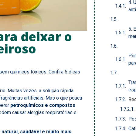
4. 
ant
5. 
ara deixar o
men
eiroso
Por
par
sem químicos tóxicos. Confira 5 dicas
Tra
esp
io. Muitas vezes, a solução rápida
ragrâncias artificiais. Mas o que pouca
Red
berar
petroquímicos e compostos
odem causar alergias respiratórias e
Pos
Cat
a
natural, saudável e muito mais