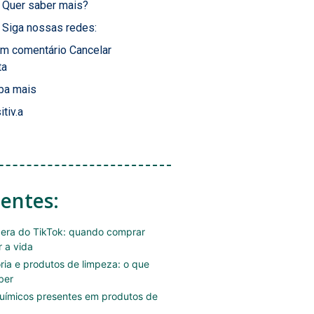
Quer saber mais?
Siga nossas redes:
um comentário Cancelar
ta
ba mais
itiv.a
centes:
era do TikTok: quando comprar
r a vida
ória e produtos de limpeza: o que
ber
uímicos presentes em produtos de