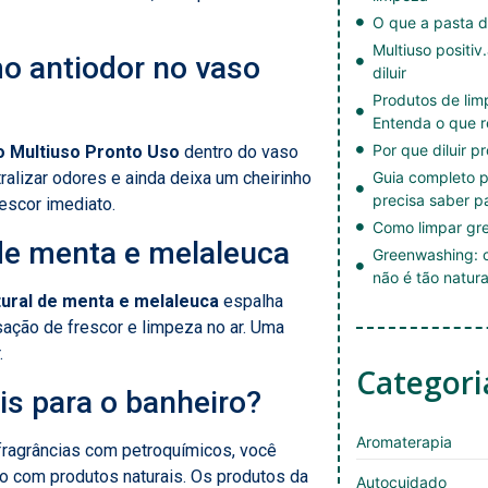
O que a pasta d
Multiuso positiv
o antiodor no vaso
diluir
Produtos de li
Entenda o que r
Por que diluir p
o Multiuso Pronto Uso
dentro do vaso
tralizar odores e ainda deixa um cheirinho
Guia completo p
precisa saber p
escor imediato.
Como limpar gre
 de menta e melaleuca
Greenwashing: c
não é tão natura
tural de menta e melaleuca
espalha
ação de frescor e limpeza no ar. Uma
.
Categori
is para o banheiro?
Aromaterapia
 fragrâncias com petroquímicos, você
 com produtos naturais. Os produtos da
Autocuidado