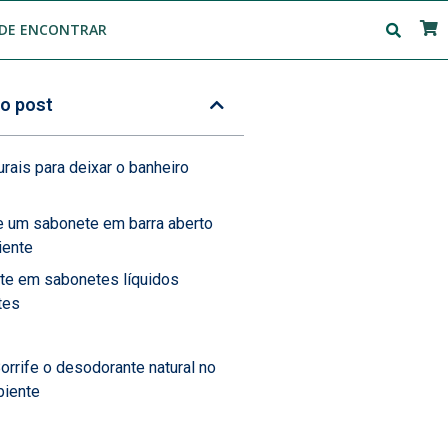
DE ENCONTRAR
o post
urais para deixar o banheiro
e um sabonete em barra aberto
iente
te em sabonetes líquidos
tes
Borrife o desodorante natural no
iente