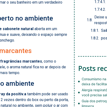
formar o seu banheiro em um verdadeiro
berto no ambiente
Deixe 
respos
e sabonete natural
aberta em um
Sai
ntínua e suave, deixando o espaço sempre
pos
conchego.
 marcantes
 fragrâncias marcantes
, como o
Posts re
ele, o aroma natural fica no ar depois de
 mais tempo.
Consumismo na 
 no ambiente
deixa de facilita
Alergia respirat
ay da positiv.a
também pode ser usado
você precisa sa
 2 vezes dentro do box ou perto da porta,
Guia dos petroq
 natural no ambiente, sem poluir o ar com
limpeza